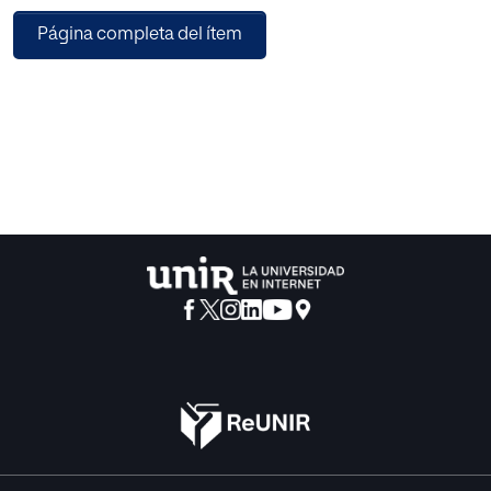
Dicha maduración es producto de la cantidad, variedad y
Página completa del ítem
calidad de las experiencias sensoriales y motrices del
niño, por lo que el programa de actuación planteado trata
de proporcionar dichas experiencias, centrándose en las
áreas más relacionadas con el aprendizaje: visión,
audición y psicomotricidad. Además se ha diseñado tal
que cualquier maestro, y cualquier centro, puedan ponerlo
en marcha.