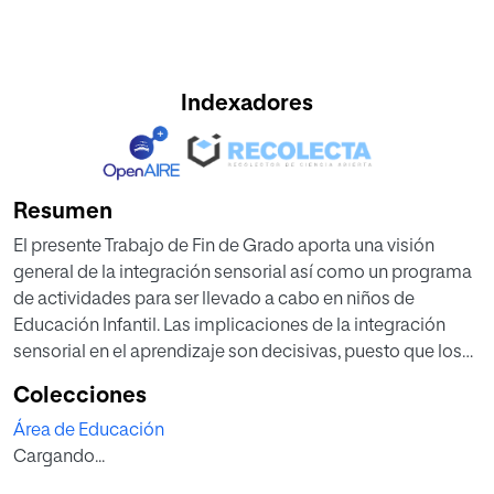
Indexadores
Resumen
El presente Trabajo de Fin de Grado aporta una visión
general de la integración sensorial así como un programa
de actividades para ser llevado a cabo en niños de
Educación Infantil. Las implicaciones de la integración
sensorial en el aprendizaje son decisivas, puesto que los
problemas en dicha integración son el origen de la
Colecciones
mayoría de los factores del fracaso escolar en nuestro
Área de Educación
país. Por lo que la etapa de Educación Infantil, aquella
Cargando...
donde se producen los grandes procesos madurativos del
niño, es la idónea para realizar una actuación preventiva.