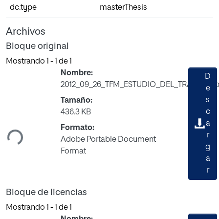
dc.type
masterThesis
Archivos
Bloque original
Mostrando
1 - 1 de 1
Nombre:
D
2012_09_26_TFM_ESTUDIO_DEL_TRABAJO.p
e
s
Tamaño:
Cargando...
c
436.3 KB
a
Formato:
r
Adobe Portable Document
g
Format
a
r
Bloque de licencias
Mostrando
1 - 1 de 1