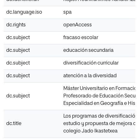
dc.language.iso
spa
dc.rights
openAccess
dc.subject
fracaso escolar
dc.subject
educación secundaria
dc.subject
diversificación curricular
dc.subject
atención a la diversidad
Máster Universitario en Formació
dc.subject
Profesorado de Educación Secun
Especialidad en Geografía e Histo
Los programas de diversificación c
dc.title
estudio y propuesta de mejora de
colegio Jado Ikastetxea