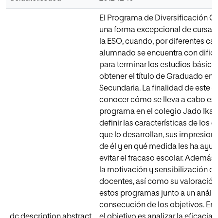
El Programa de Diversificación Cu
una forma excepcional de cursar 3
la ESO, cuando, por diferentes cau
alumnado se encuentra con dific
para terminar los estudios básico
obtener el título de Graduado en
Secundaria. La finalidad de este e
conocer cómo se lleva a cabo es
programa en el colegio Jado Ikas
definir las características de los 
que lo desarrollan, sus impresion
de él y en qué medida les ha ayu
evitar el fracaso escolar. Además,
la motivación y sensibilización de
docentes, así como su valoración
estos programas junto a un anális
consecución de los objetivos. En d
dc.description.abstract
el objetivo es analizar la eficacia 