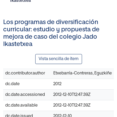
Ikastetxea
Los programas de diversificación
curricular: estudio y propuesta de
mejora de caso del colegio Jado
Ikastetxea
Vista sencilla de ítem
dc.contributor.author
Etxebarría-Contreras, Eguzkiñe
dc.date
2012
dc.date.accessioned
2012-12-10T12:47:39Z
dc.date.available
2012-12-10T12:47:39Z
dc.date.issued
2012-12-10