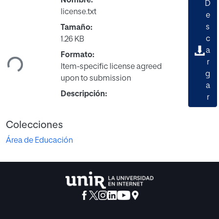
Nombre:
D
license.txt
e
s
Tamaño:
Cargando...
c
1.26 KB
a
Formato:
r
Item-specific license agreed
g
upon to submission
a
Descripción:
r
Colecciones
Área de Educación