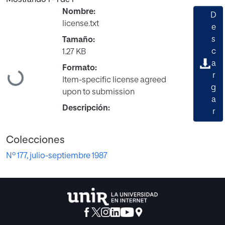
Nombre:
D
license.txt
e
s
Tamaño:
c
1.27 KB
a
Formato:
Cargando...
r
Item-specific license agreed
g
upon to submission
a
Descripción:
r
Colecciones
Nº 177, julio-septiembre 1987