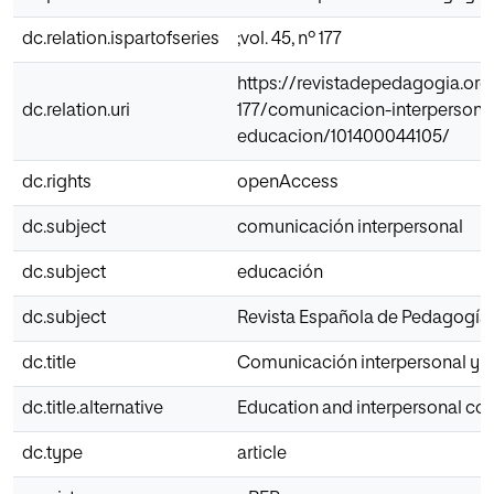
dc.relation.ispartofseries
;vol. 45, nº 177
https://revistadepedagogia.org
dc.relation.uri
177/comunicacion-interpersona
educacion/101400044105/
dc.rights
openAccess
dc.subject
comunicación interpersonal
dc.subject
educación
dc.subject
Revista Española de Pedagogía
dc.title
Comunicación interpersonal y 
dc.title.alternative
Education and interpersonal c
dc.type
article