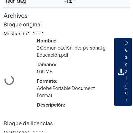
reunir.tag
~REP
Archivos
Bloque original
Mostrando
1 - 1 de 1
Nombre:
D
2 Comunicación Interpersonal y
e
Educación.pdf
s
c
Tamaño:
a
1.66 MB
Cargando...
r
Formato:
g
Adobe Portable Document
a
Format
r
Descripción:
Bloque de licencias
Mostrando
1 - 1 de 1