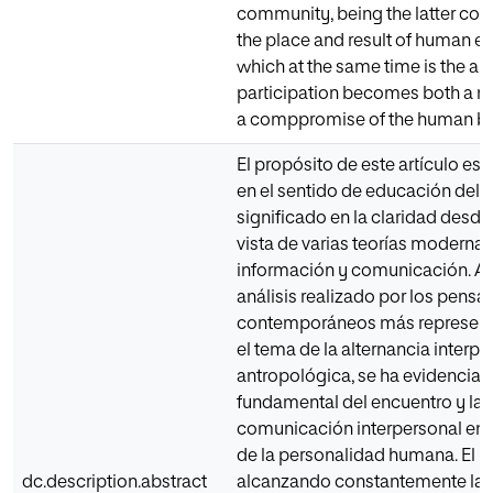
community, being the latter con
the place and result of human e
which at the same time is the ar
participation becomes both a n
a comppromise of the human be
El propósito de este artículo es 
en el sentido de educación del i
significado en la claridad desde
vista de varias teorías moderna
información y comunicación. A t
análisis realizado por los pensa
contemporáneos más represent
el tema de la alternancia interpe
antropológica, se ha evidenciad
fundamental del encuentro y la
comunicación interpersonal en e
de la personalidad humana. El 
dc.description.abstract
alcanzando constantemente la 