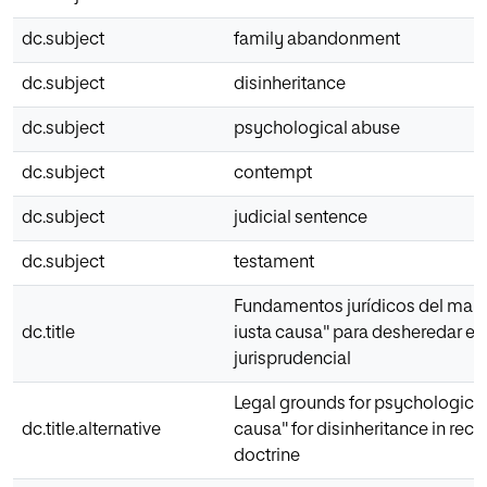
dc.subject
family abandonment
dc.subject
disinheritance
dc.subject
psychological abuse
dc.subject
contempt
dc.subject
judicial sentence
dc.subject
testament
Fundamentos jurídicos del maltr
dc.title
iusta causa" para desheredar en 
jurisprudencial
Legal grounds for psychological
dc.title.alternative
causa" for disinheritance in rece
doctrine