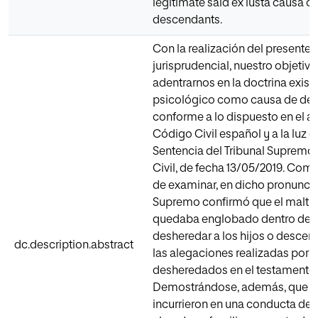
legitimate said ex iusta causa of
descendants.
Con la realización del presente 
jurisprudencial, nuestro objetivo
adentrarnos en la doctrina exist
psicológico como causa de de
conforme a lo dispuesto en el ar
Código Civil español y a la luz d
Sentencia del Tribunal Supremo 2
Civil, de fecha 13/05/2019. Co
de examinar, en dicho pronuncia
Supremo confirmó que el maltra
quedaba englobado dentro de la
desheredar a los hijos o descend
dc.description.abstract
las alegaciones realizadas por l
desheredados en el testamento 
Demostrándose, además, que 
incurrieron en una conducta de