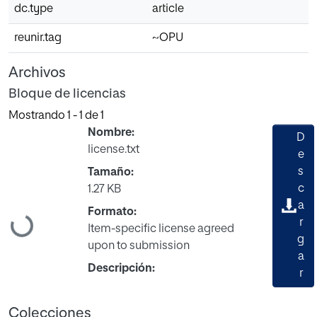
dc.type
article
reunir.tag
~OPU
Archivos
Bloque de licencias
Mostrando
1 - 1 de 1
Nombre:
D
license.txt
e
s
Tamaño:
c
1.27 KB
a
Formato:
Cargando...
r
Item-specific license agreed
g
upon to submission
a
Descripción:
r
Colecciones