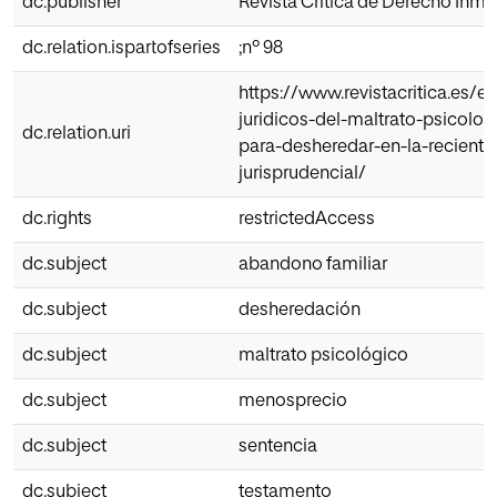
dc.publisher
Revista Crítica de Derecho Inmob
dc.relation.ispartofseries
;nº 98
https://www.revistacritica.es/
juridicos-del-maltrato-psicolog
dc.relation.uri
para-desheredar-en-la-reciente
jurisprudencial/
dc.rights
restrictedAccess
dc.subject
abandono familiar
dc.subject
desheredación
dc.subject
maltrato psicológico
dc.subject
menosprecio
dc.subject
sentencia
dc.subject
testamento