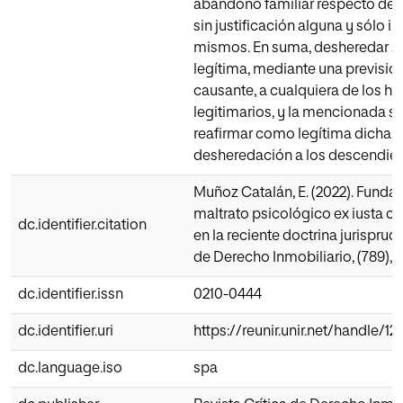
abandono familiar respecto de s
sin justificación alguna y sólo i
mismos. En suma, desheredar su
legítima, mediante una previsió
causante, a cualquiera de los h
legitimarios, y la mencionada se
reafirmar como legítima dicha e
desheredación a los descendien
Muñoz Catalán, E. (2022). Funda
maltrato psicológico ex iusta c
dc.identifier.citation
en la reciente doctrina jurisprude
de Derecho Inmobiliario, (789), 4
dc.identifier.issn
0210-0444
dc.identifier.uri
https://reunir.unir.net/handle/
dc.language.iso
spa