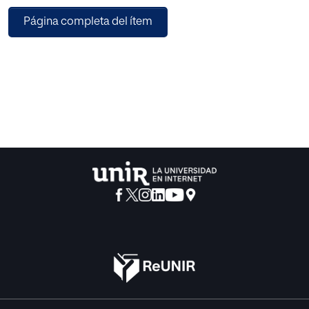
descendientes, al rechazar las alegaciones realizadas por
Página completa del ítem
los hijos desheredados en el testamento de su madre.
Demostrándose, además, que ambos hermanos
incurrieron en una conducta de menosprecio y abandono
familiar respecto de su madre y testadora, sin justificación
alguna y sólo imputable a los mismos. En suma,
desheredar supone privar de la legítima, mediante una
previsión testamentaria del causante, a cualquiera de los
herederos forzosos o legitimarios, y la mencionada
sentencia viene a reafirmar como legítima dicha ex iusta
causa de desheredación a los descendientes.