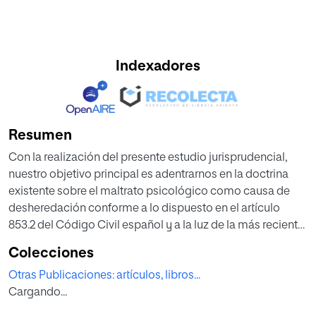
Indexadores
Resumen
Con la realización del presente estudio jurisprudencial,
nuestro objetivo principal es adentrarnos en la doctrina
existente sobre el maltrato psicológico como causa de
desheredación conforme a lo dispuesto en el artículo
853.2 del Código Civil español y a la luz de la más reciente
Sentencia del Tribunal Supremo 267/2019. Sala de lo Civil,
Colecciones
de fecha 13/05/2019. Como tendremos ocasión de
Otras Publicaciones: artículos, libros...
examinar, en dicho pronunciamiento el Tribunal Supremo
Cargando...
confirmó que el maltrato psicológico quedaba englobado
dentro de las causas justas para desheredar a los hijos o