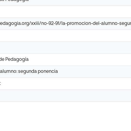
epedagogia.org/xxiii/no-92-91/la-promocion-del-alumno-se
 de Pedagogía
 alumno: segunda ponencia
t