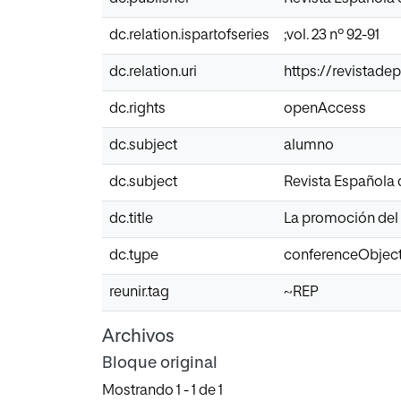
dc.relation.ispartofseries
;vol. 23 nº 92-91
dc.relation.uri
https://revistad
dc.rights
openAccess
dc.subject
alumno
dc.subject
Revista Española
dc.title
La promoción del
dc.type
conferenceObjec
reunir.tag
~REP
Archivos
Bloque original
Mostrando
1 - 1 de 1