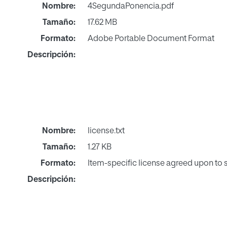
Nombre:
4SegundaPonencia.pdf
Tamaño:
17.62 MB
Formato:
Adobe Portable Document Format
Descripción:
Nombre:
license.txt
Tamaño:
1.27 KB
Formato:
Item-specific license agreed upon to
Descripción: