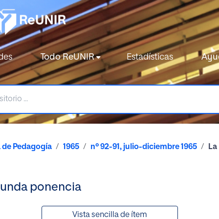
des
Todo ReUNIR
Estadísticas
Ayu
a de Pedagogía
1965
nº 92-91, julio-diciembre 1965
La
gunda ponencia
Vista sencilla de ítem