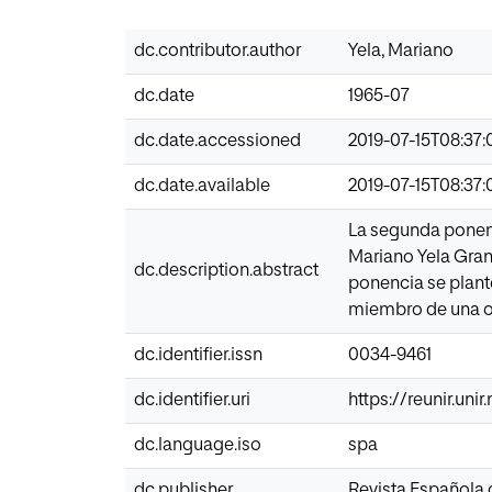
dc.contributor.author
Yela, Mariano
dc.date
1965-07
dc.date.accessioned
2019-07-15T08:37:
dc.date.available
2019-07-15T08:37:
La segunda ponenc
Mariano Yela Grani
dc.description.abstract
ponencia se plant
miembro de una or
dc.identifier.issn
0034-9461
dc.identifier.uri
https://reunir.un
dc.language.iso
spa
dc.publisher
Revista Española