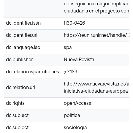
conseguir una mayor implicació
ciudadanía en el proyecto comun
dc.identifier.issn
1130-0426
dc.identifier.uri
https://reunir.unir.net/handle/
dc.language.iso
spa
dc.publisher
Nueva Revista
dc.relation.ispartofseries
;nº 139
http://www.nuevarevista.net/art
dc.relation.uri
iniciativa-ciudadana-europea
dc.rights
openAccess
dc.subject
política
dc.subject
sociología