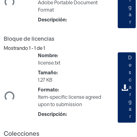
r
Adobe Portable Document
g
Format
a
Descripción:
r
Bloque de licencias
Mostrando
1 - 1 de 1
Nombre:
D
license.txt
e
s
Tamaño:
c
1.27 KB
a
ndo...
Formato:
r
Item-specific license agreed
g
upon to submission
a
Descripción:
r
Colecciones