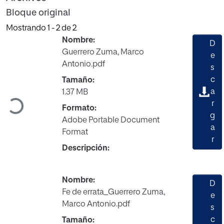
Bloque original
Mostrando
1 - 2 de 2
Nombre:
D
Guerrero Zuma, Marco
e
Antonio.pdf
s
c
Tamaño:
a
1.37 MB
Cargando...
r
Formato:
g
Adobe Portable Document
a
Format
r
Descripción:
Nombre:
D
Fe de errata_Guerrero Zuma,
e
Marco Antonio.pdf
s
c
Tamaño: