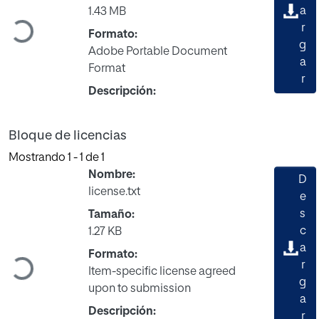
a
1.43 MB
Cargando...
r
Formato:
g
Adobe Portable Document
a
Format
r
Descripción:
Bloque de licencias
Mostrando
1 - 1 de 1
Nombre:
D
license.txt
e
s
Tamaño:
c
1.27 KB
a
Formato:
Cargando...
r
Item-specific license agreed
g
upon to submission
a
Descripción:
r