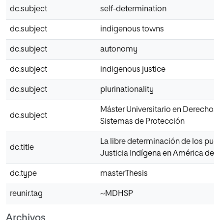
dc.subject
self-determination
dc.subject
indigenous towns
dc.subject
autonomy
dc.subject
indigenous justice
dc.subject
plurinationality
Máster Universitario en Derecho
dc.subject
Sistemas de Protección
La libre determinación de los pueb
dc.title
Justicia Indígena en América del 
dc.type
masterThesis
reunir.tag
~MDHSP
Archivos