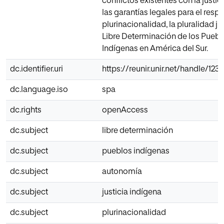
conflictos existentes con la justici
las garantías legales para el respe
plurinacionalidad, la pluralidad jur
Libre Determinación de los Puebl
Indígenas en América del Sur.
dc.identifier.uri
https://reunir.unir.net/handle/12
dc.language.iso
spa
dc.rights
openAccess
dc.subject
libre determinación
dc.subject
pueblos indígenas
dc.subject
autonomía
dc.subject
justicia indígena
dc.subject
plurinacionalidad