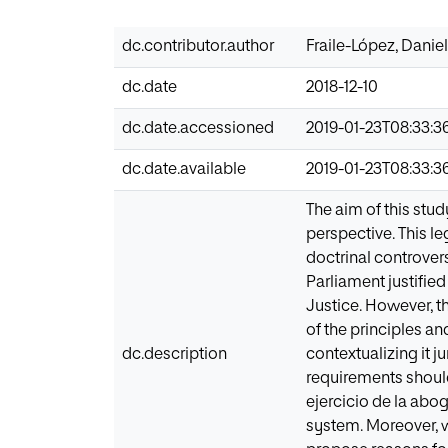
dc.contributor.author
Fraile-López, Daniel
dc.date
2018-12-10
dc.date.accessioned
2019-01-23T08:33:3
dc.date.available
2019-01-23T08:33:3
The aim of this stu
perspective. This l
doctrinal controver
Parliament justifie
Justice. However, 
of the principles an
dc.description
contextualizing it ju
requirements should
ejercicio de la abo
system. Moreover, we