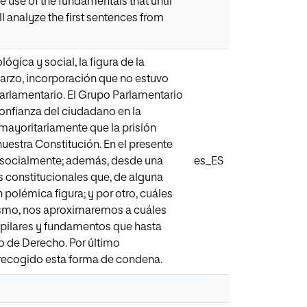
e use of the fundamentals that until
ll analyze the first sentences from
ógica y social, la figura de la
marzo, incorporación que no estuvo
parlamentario. El Grupo Parlamentario
 confianza del ciudadano en la
mayoritariamente que la prisión
nuestra Constitución. En el presente
a y socialmente; además, desde una
es_ES
s constitucionales que, de alguna
polémica figura; y por otro, cuáles
mismo, nos aproximaremos a cuáles
s pilares y fundamentos que hasta
do de Derecho. Por último
 recogido esta forma de condena.