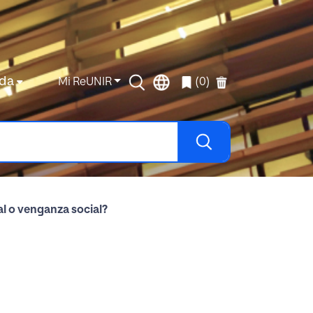
da
Mi ReUNIR
(0)
l o venganza social?