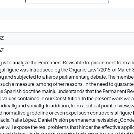
6Z
6Z
dy is to analyze the Permanent Revisable Imprisonment from a l
egal figure was introduced by the Organic Law 1/2015, of March
sy and subjected to a fierce parliamentary debate. The members
d such a measure, among other reasons, in the need to guarantee
the Spanish doctrine mainly understands that the Permanent R
d values contained in our Constitution. In the present work we an
ridically and socially. In addition, from a critical point of view
 normatively redefine or even expel such controversial figure f
gacía Fraile López, Daniel Prisión permanente revisable: ¿Cond
 will expose the real problems that hinder the effective applicat