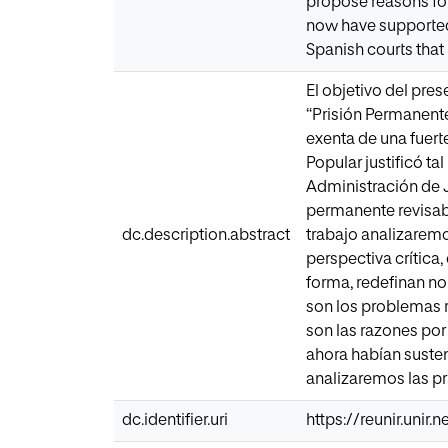
propose reasons for
now have supported a
Spanish courts that 
El objetivo del pres
“Prisión Permanente
exenta de una fuert
Popular justificó ta
Administración de J
permanente revisabl
dc.description.abstract
trabajo analizaremos
perspectiva crítica
forma, redefinan no
son los problemas r
son las razones por
ahora habían susten
analizaremos las p
dc.identifier.uri
https://reunir.unir