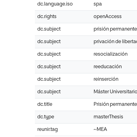
dc.language.iso
spa
dc.rights
openAccess
dc.subject
prisión permanente
dc.subject
privación de liberta
dc.subject
resocialización
dc.subject
reeducación
dc.subject
reinserción
dc.subject
Máster Universitario
dc.title
Prisión permanente
dc.type
masterThesis
reunir.tag
~MEA