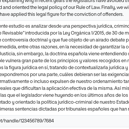
 explaining why in recent years the legislators have avoided th
nd oriented the legal policy of our Rule of Law. Finally, we wi
have applied this legal figure for the conviction of offenders.
ente estudio es analizar desde una perspectiva jurídica, criminol
 Revisable” introducida por la Ley Orgánica 1/2015, de 30 de 
e controversia doctrinal y que fue objeto de un airado debate 
l medida, entre otras razones, en la necesidad de garantizar la
usticia, sin embargo, la doctrina española viene entendiendo 
e vulnera gran parte de los principios y valores recogidos en 
 la figura jurídica en sí, tratando de contextualizarla jurídic
, expondremos por una parte, cuáles debieran ser las exigencia
rmativamente o incluso expulsen de nuestro ordenamiento tan 
eales que dificultan la aplicación efectiva de la misma. Así 
 las que el legislador viene huyendo en los últimos años de lo
tado y orientado la política jurídico-criminal de nuestro Esta
rimeras sentencias dictadas por tribunales españoles que han
.net/handle/123456789/7684