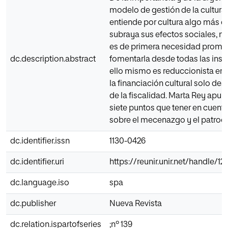
modelo de gestión de la cultura 
entiende por cultura algo más q
subraya sus efectos sociales, n
es de primera necesidad promo
dc.description.abstract
fomentarla desde todas las insta
ello mismo es reduccionista en
la financiación cultural solo des
de la fiscalidad. Marta Rey apunt
siete puntos que tener en cuenta
sobre el mecenazgo y el patrocin
dc.identifier.issn
1130-0426
dc.identifier.uri
https://reunir.unir.net/handle/
dc.language.iso
spa
dc.publisher
Nueva Revista
dc.relation.ispartofseries
;nº 139