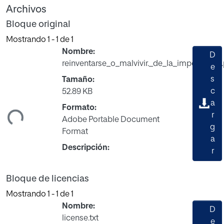
Archivos
Bloque original
Mostrando
1 - 1 de 1
Nombre:
D
reinventarse_o_malvivir._de_la_importancia
e
s
Tamaño:
c
52.89 KB
a
ndo...
Formato:
r
Adobe Portable Document
g
Format
a
Descripción:
r
Bloque de licencias
Mostrando
1 - 1 de 1
Nombre:
D
license.txt
e