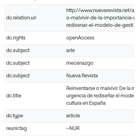
http://www.nuevarevista.net/art
dc.relation.uri
o-malvivir-de-la-importancia-y
redisenar-el-modelo-de-gesti
dc.rights
openAccess
dc.subject
arte
dc.subject
mecenazgo
dc.subject
Nueva Revista
Reinventarse o malvivir. De la im
dc.title
urgencia de rediseñar el modelo
cultura en España
dc.type
article
reunir.tag
~NUR