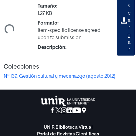
s
Tamaño:
c
1.27 KB
a
ndo...
Formato:
r
Item-specific license agreed
g
upon to submission
a
Descripción:
r
Colecciones
Nº 139. Gestión cultural y mecenazgo (agosto 2012)
UNIR Biblioteca Virtual
Portal de Revistas Científicas