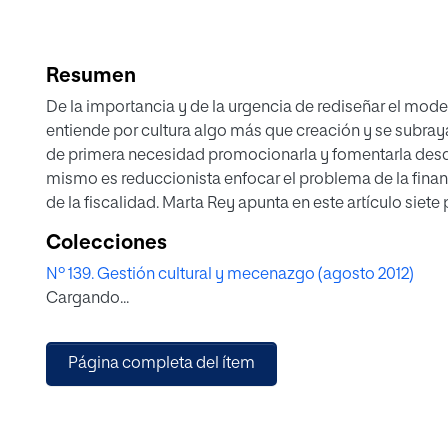
Resumen
De la importancia y de la urgencia de rediseñar el model
entiende por cultura algo más que creación y se subray
de primera necesidad promocionarla y fomentarla desde 
mismo es reduccionista enfocar el problema de la financ
de la fiscalidad. Marta Rey apunta en este artículo siete
sobre el mecenazgo y el patrocinio cultural.
Colecciones
Nº 139. Gestión cultural y mecenazgo (agosto 2012)
Cargando...
Página completa del ítem