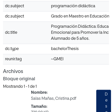
dc.subject
programación didáctica
dc.subject
Grado en Maestro en Educación In
Programación Didáctica: Educac
dc.title
Emocional para Promover la Inclu
Alumnado de 5 años.
dc.type
bachelorThesis
reunir.tag
~GMEI
Archivos
Bloque original
Mostrando
1 - 1 de 1
Nombre:
D
Salas Mañas, Cristina.pdf
e
s
Tamaño: