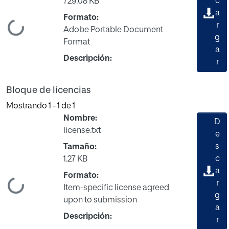
c
729.08 KB
a
Formato:
Cargando...
r
Adobe Portable Document
g
Format
a
Descripción:
r
Bloque de licencias
Mostrando
1 - 1 de 1
Nombre:
D
license.txt
e
s
Tamaño:
c
1.27 KB
a
Formato:
Cargando...
r
Item-specific license agreed
g
upon to submission
a
Descripción:
r