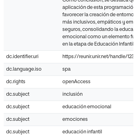
Como conclusión, se destaca que
aplicación de esta programación
favorecer la creación de entorno
más inclusivos, empáticos y em
seguros, consolidando la educac
emocional como un elemento fu
en la etapa de Educación Infantil.
dc.identifier.uri
https://reunir.unir.net/handle/12
dc.language.iso
spa
dc.rights
openAccess
dc.subject
inclusión
dc.subject
educación emocional
dc.subject
emociones
dc.subject
educación infantil