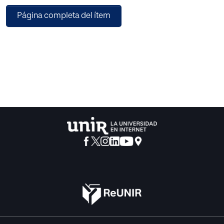
como guía del proceso de enseñanza-aprendizaje y el
Página completa del ítem
alumnado participa de forma activa. Las actividades se
desarrollan en diferentes agrupaciones, como pequeño
grupo, parejas y gran grupo, favoreciendo la interacción, la
comunicación y el desarrollo de habilidades
socioemocionales, al tiempo que se atienden las
necesidades individuales del alumnado. Como
conclusión, se destaca que la aplicación de esta
programación puede favorecer la creación de entornos
educativos más inclusivos, empáticos y emocionalmente
seguros, consolidando la educación emocional como un
elemento fundamental en la etapa de Educación Infantil.