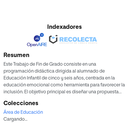
Indexadores
Resumen
Este Trabajo de Fin de Grado consiste en una
programación didáctica dirigida al alumnado de
Educación Infantil de cinco y seis años, centrada en la
educación emocional como herramienta para favorecer la
inclusión. El objetivo principal es diseñar una propuesta
didáctica que promueva el desarrollo de las
Colecciones
competencias emocionales del alumnado y contribuya a
Área de Educación
la creación de un clima escolar inclusivo y respetuoso con
Cargando...
la diversidad. La metodología empleada se basa en un
enfoque activo y colaborativo, en el que la docente actúa