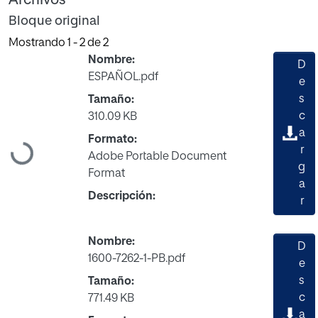
Bloque original
Mostrando
1 - 2 de 2
Nombre:
D
ESPAÑOL.pdf
e
s
Tamaño:
c
310.09 KB
a
Formato:
Cargando...
r
Adobe Portable Document
g
Format
a
Descripción:
r
Nombre:
D
1600-7262-1-PB.pdf
e
s
Tamaño:
c
771.49 KB
a