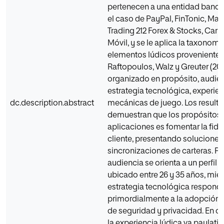
pertenecen a una entidad banca
el caso de PayPal, FinTonic, Map
Trading 212 Forex & Stocks, Carr
Móvil, y se le aplica la taxonomí
elementos lúdicos proveniente 
Raftopoulos, Walz y Greuter (201
organizado en propósito, audien
estrategia tecnológica, experien
dc.description.abstract
mecánicas de juego. Los result
demuestran que los propósitos 
aplicaciones es fomentar la fide
cliente, presentando soluciones
sincronizaciones de carteras. Por
audiencia se orienta a un perfil 
ubicado entre 26 y 35 años, mien
estrategia tecnológica respond
primordialmente a la adopción 
de seguridad y privacidad. En 
la experiencia lúdica va paulat