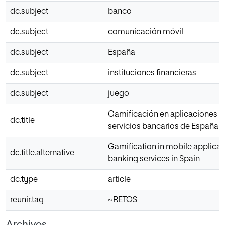
dc.subject
banco
dc.subject
comunicación móvil
dc.subject
España
dc.subject
instituciones financieras
dc.subject
juego
Gamificación en aplicaciones m
dc.title
servicios bancarios de España
Gamification in mobile applicat
dc.title.alternative
banking services in Spain
dc.type
article
reunir.tag
~RETOS
Archivos