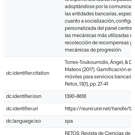
adoptándose por la comunicaci
las entidades bancarias, especi
cuanto a socialización, configu
personalizada del panel central. 
las mecánicas más utilizadas so
recolección de recompensas y 
mecánicas de progresión.
Torres-Toukoumidis, Ángel, & Dra
Mateos (2017). Gamificación en 
dc.identifier.citation
móviles para servicios bancario
Retos, 13(1), pp. 27-41
dc.identifier.issn
1390-8618
dc.identifier.uri
https://reunir.unir.net/handle/
dc.language.iso
spa
RETOS: Revista de Ciencias de l