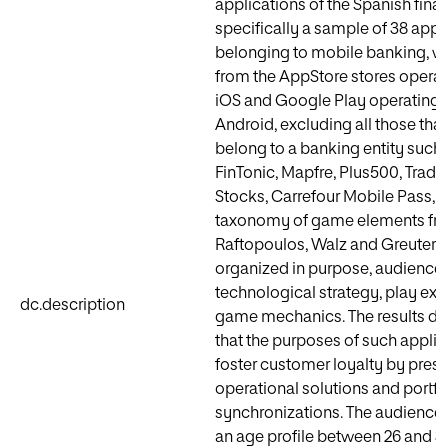
applications of the Spanish finan
specifically a sample of 38 appl
belonging to mobile banking, 
from the AppStore stores opera
iOS and Google Play operating
Android, excluding all those that
belong to a banking entity such 
FinTonic, Mapfre, Plus500, Tradi
Stocks, Carrefour Mobile Pass, 
taxonomy of game elements fr
Raftopoulos, Walz and Greuter (
organized in purpose, audience,
technological strategy, play ex
dc.description
game mechanics. The results d
that the purposes of such applic
foster customer loyalty by pres
operational solutions and portfo
synchronizations. The audience i
an age profile between 26 and 35