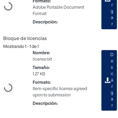
Formato:
Cargando...
r
Adobe Portable Document
g
Format
a
Descripción:
r
Bloque de licencias
Mostrando
1 - 1 de 1
Nombre:
D
license.txt
e
s
Tamaño:
c
1.27 KB
a
Formato:
Cargando...
r
Item-specific license agreed
g
upon to submission
a
Descripción:
r