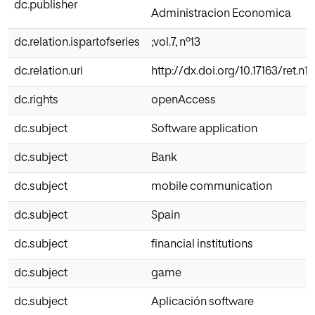
dc.publisher
Administracion Economica
dc.relation.ispartofseries
;vol.7, nº13
dc.relation.uri
http://dx.doi.org/10.17163/ret.n13
dc.rights
openAccess
dc.subject
Software application
dc.subject
Bank
dc.subject
mobile communication
dc.subject
Spain
dc.subject
financial institutions
dc.subject
game
dc.subject
Aplicación software