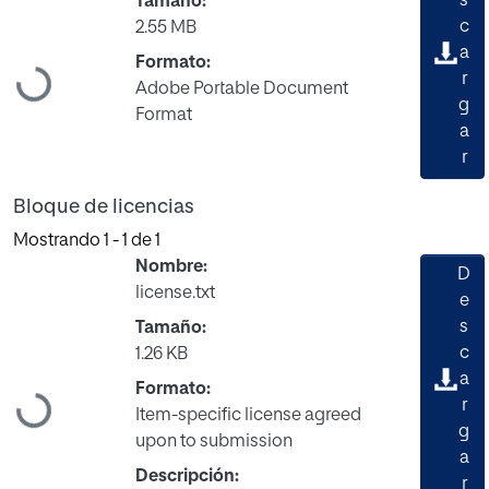
s
Tamaño:
c
2.55 MB
a
Formato:
Cargando...
r
Adobe Portable Document
g
Format
a
r
Bloque de licencias
Mostrando
1 - 1 de 1
Nombre:
D
license.txt
e
s
Tamaño:
c
1.26 KB
a
Formato:
Cargando...
r
Item-specific license agreed
g
upon to submission
a
Descripción:
r