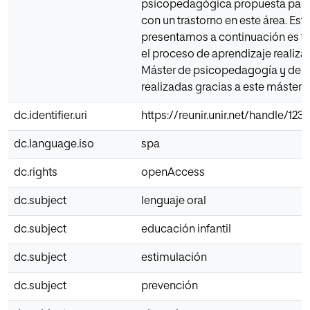
psicopedagógica propuesta para
con un trastorno en este área. Est
presentamos a continuación es fr
el proceso de aprendizaje realiza
Máster de psicopedagogía y de la
realizadas gracias a este máster.
dc.identifier.uri
https://reunir.unir.net/handle/12
dc.language.iso
spa
dc.rights
openAccess
dc.subject
lenguaje oral
dc.subject
educación infantil
dc.subject
estimulación
dc.subject
prevención