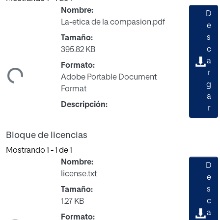
Nombre:
D
La-etica de la compasion.pdf
e
s
Tamaño:
c
395.82 KB
a
Formato:
ando...
r
Adobe Portable Document
g
Format
a
Descripción:
r
Bloque de licencias
Mostrando
1 - 1 de 1
Nombre:
D
license.txt
e
s
Tamaño:
c
1.27 KB
a
Formato: