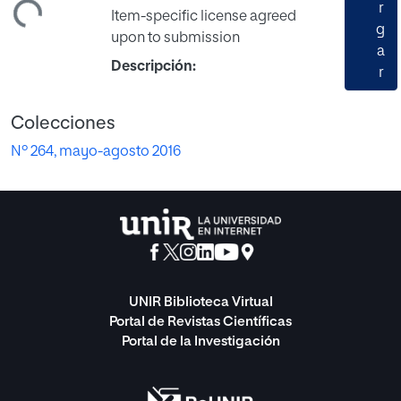
ando...
r
Item-specific license agreed
g
upon to submission
a
Descripción:
r
Colecciones
Nº 264, mayo-agosto 2016
UNIR Biblioteca Virtual
Portal de Revistas Científicas
Portal de la Investigación