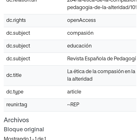
dc.relation.uri
264/la-etica-de-la-compasion-e
pedagogia-de-la-alteridad/101
dc.rights
openAccess
dc.subject
compasión
dc.subject
educación
dc.subject
Revista Española de Pedagogía
La ética de la compasión en la
dc.title
la alteridad
dc.type
article
reunir.tag
~REP
Archivos
Bloque original
Mostrando
1 - 1 de 1