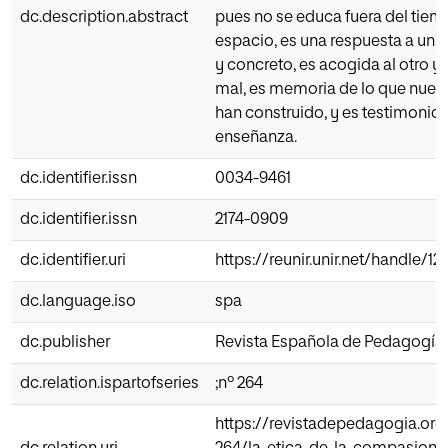
dc.description.abstract
pues no se educa fuera del tiem
espacio, es una respuesta a un s
y concreto, es acogida al otro y 
mal, es memoria de lo que nues
han construido, y es testimonio
enseñanza.
dc.identifier.issn
0034-9461
dc.identifier.issn
2174-0909
dc.identifier.uri
https://reunir.unir.net/handle/
dc.language.iso
spa
dc.publisher
Revista Española de Pedagogía
dc.relation.ispartofseries
;nº 264
https://revistadepedagogia.org