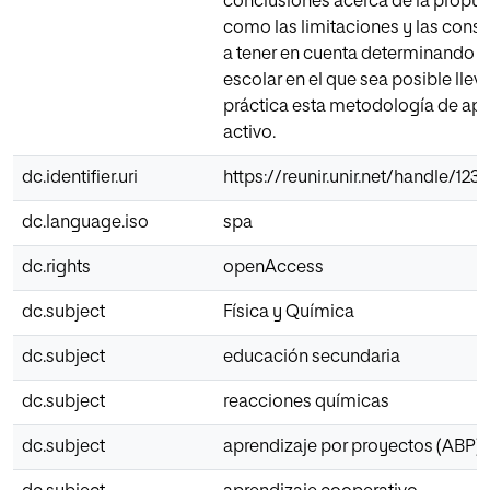
conclusiones acerca de la propues
como las limitaciones y las cons
a tener en cuenta determinando u
escolar en el que sea posible lleva
práctica esta metodología de apr
activo.
dc.identifier.uri
https://reunir.unir.net/handle/12
dc.language.iso
spa
dc.rights
openAccess
dc.subject
Física y Química
dc.subject
educación secundaria
dc.subject
reacciones químicas
dc.subject
aprendizaje por proyectos (ABP)