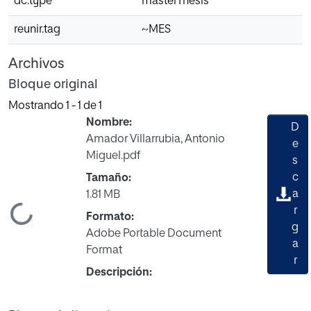
dc.type
masterThesis
reunir.tag
~MES
Archivos
Bloque original
Mostrando
1 - 1 de 1
Nombre:
D
Amador Villarrubia, Antonio
e
Miguel.pdf
s
c
Tamaño:
a
1.81 MB
r
ndo...
Formato:
g
Adobe Portable Document
a
Format
r
Descripción: