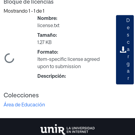
Bloque de licencias
Mostrando
1 - 1 de 1
Nombre:
D
license.txt
e
s
Tamaño:
c
1.27 KB
a
Formato:
r
ndo...
Item-specific license agreed
g
upon to submission
a
Descripción:
r
Colecciones
Área de Educación