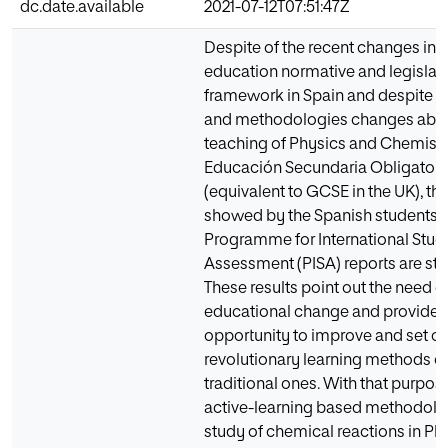
dc.date.available
2021-07-12T07:51:47Z
Despite of the recent changes in t
education normative and legislat
framework in Spain and despite of
and methodologies changes abou
teaching of Physics and Chemistr
Educación Secundaria Obligatori
(equivalent to GCSE in the UK), the
showed by the Spanish students a
Programme for International Stud
Assessment (PISA) reports are stil
These results point out the need o
educational change and provide 
opportunity to improve and set o
revolutionary learning methods o
traditional ones. With that purpose
active-learning based methodolog
study of chemical reactions in Ph