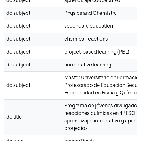
dc.subject
aprendizaje cooperativo
dc.subject
Physics and Chemistry
dc.subject
secondary education
dc.subject
chemical reactions
dc.subject
project-based learning (PBL)
dc.subject
cooperative learning
Máster Universitario en Formació
dc.subject
Profesorado de Educación Secun
Especialidad en Física y Química
Programa de jóvenes divulgadore
reacciones químicas en 4º ESO m
dc.title
aprendizaje cooperativo y aprend
proyectos