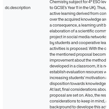
Chemistry subject for 4º ESO level
dc.description
to GCSE’s Year 11 in the UK). Thus, t
active learning derived from cons
over the acquired knowledge are 
a consequence, a learning unit ba
elaboration of a scientific commu
project in social media networks 
by students and cooperative lear
activities is proposed. With the ob
the mentioned proposal becomin
improvement about the methodo
developed in a classroom, it is ne
establish evaluation resources wit
increasing students’ motivation a
disposition towards knowledges a
At last, final considerations about
proposal are set on. Also, the rest
considerations to keep in mind, a
background to develope this acti