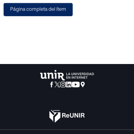
un cambio y abren una gran oportunidad para mejorar y
Página completa del ítem
revolucionar la metodología didáctica
empleada tradicionalmente.
Con ese propósito como objetivo, se plantea una
metodología innovadora con carácter activo
para el estudio de las reacciones químicas en la
asignatura de Física y Química en 4º ESO. De
esta manera, se estudian los efectos del aprendizaje
activo derivado del constructivismo sobre
los conocimientos adquiridos y se establece una
propuesta didáctica basada en la elaboración
de un proyecto de divulgación científica en redes sociales
por los estudiantes y la realización
de actividades de Aprendizaje Cooperativo. Con el
propósito de que la propuesta mencionada
se transforme en una mejora real de la metodología
empleada en el aula, aumentando la
motivación y la predisposición de los estudiantes hacia la