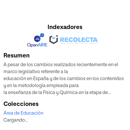
Indexadores
Resumen
A pesar de los cambios realizados recientemente en el
marco legislativo referente a la
educación en España y de los cambios en los contenidos
y en la metodología empleada para
la enseñanza de la Física y Química en la etapa de
Educación Secundaria Obligatoria, los
Colecciones
resultados que ofrecen los estudiantes españoles en los
Área de Educación
informes del Programa Internacional
Cargando...
para la Evaluación de Estudiantes (PISA) siguen siendo
preocupantes, señalan la necesidad de