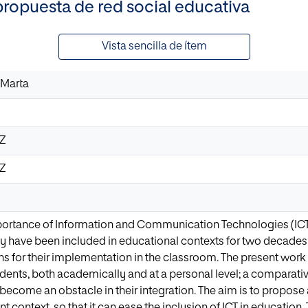
propuesta de red social educativa
Vista sencilla de ítem
 Marta
4Z
4Z
mportance of Information and Communication Technologies (ICT
y have been included in educational contexts for two decades n
ons for their implementation in the classroom. The present work
dents, both academically and at a personal level; a comparat
become an obstacle in their integration. The aim is to propose 
nt context, so that it can ease the inclusion of ICT in education.