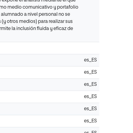
e expone el análisis mediante el que
como medio comunicativo y portafolio
el alumnado a nivel personal no se
s (y otros medios) para realizar sus
ite la inclusión fluida y eficaz de
es_ES
es_ES
es_ES
es_ES
es_ES
es_ES