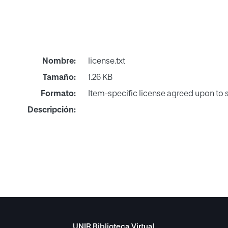
Nombre:
license.txt
Tamaño:
1.26 KB
Formato:
Item-specific license agreed upon to
Descripción:
UNIR Biblioteca Virtual