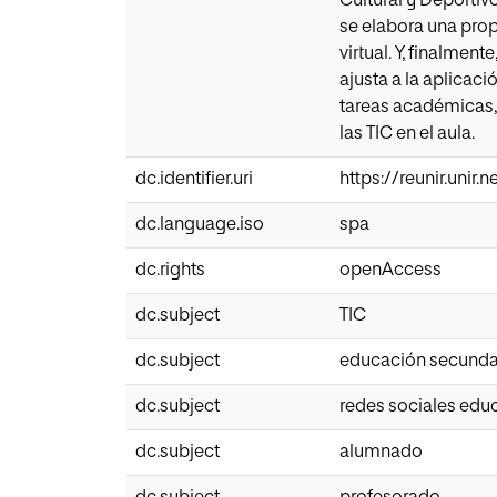
Cultural y Deportiv
se elabora una prop
virtual. Y, finalmen
ajusta a la aplicaci
tareas académicas, 
las TIC en el aula.
dc.identifier.uri
https://reunir.unir
dc.language.iso
spa
dc.rights
openAccess
dc.subject
TIC
dc.subject
educación secunda
dc.subject
redes sociales edu
dc.subject
alumnado