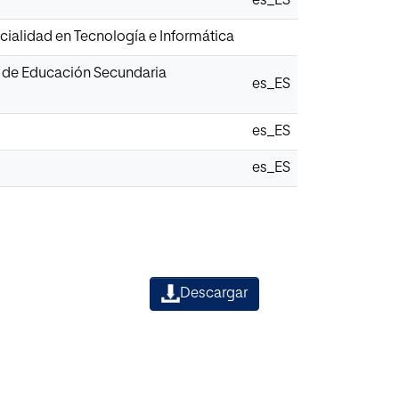
es_ES
ialidad en Tecnología e Informática
2º de Educación Secundaria
es_ES
es_ES
es_ES
Descargar