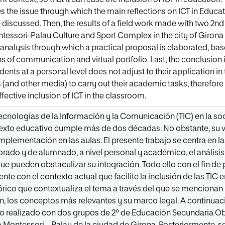
s the issue through which the main reflections on ICT in Educa
re discussed. Then, the results of a field work made with two 2
essori-Palau Culture and Sport Complex in the city of Girona 
nalysis through which a practical proposal is elaborated, base
of communication and virtual portfolio. Last, the conclusion is
ents at a personal level does not adjust to their application in
 (and other media) to carry out their academic tasks, therefore
ffective inclusion of ICT in the classroom.
Tecnologías de la Información y la Comunicación (TIC) en la soc
texto educativo cumple más de dos décadas. No obstante, su 
implementación en las aulas. El presente trabajo se centra en l
orado y de alumnado, a nivel personal y académico, el análisi
e pueden obstaculizar su integración. Todo ello con el fin de
te con el contexto actual que facilite la inclusión de las TIC e
órico que contextualiza el tema a través del que se mencionan 
n, los conceptos más relevantes y su marco legal. A continuaci
o realizado con dos grupos de 2º de Educación Secundaria Ob