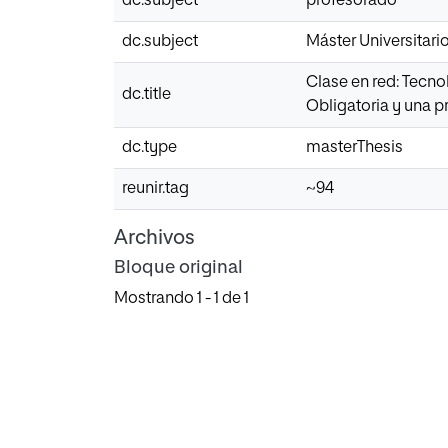
dc.subject
profesorado
dc.subject
Máster Universitar
Clase en red: Tecno
dc.title
Obligatoria y una p
dc.type
masterThesis
reunir.tag
~94
Archivos
Bloque original
Mostrando
1 - 1 de 1