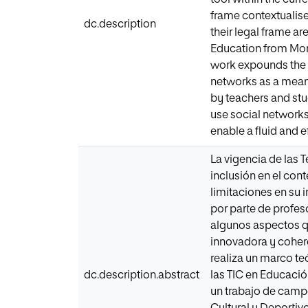
frame contextualise
dc.description
their legal frame a
Education from Mont
work expounds the a
networks as a means 
by teachers and stud
use social networks
enable a fluid and e
La vigencia de las 
inclusión en el con
limitaciones en su 
por parte de profes
algunos aspectos qu
innovadora y coheren
realiza un marco te
dc.description.abstract
las TIC en Educació
un trabajo de camp