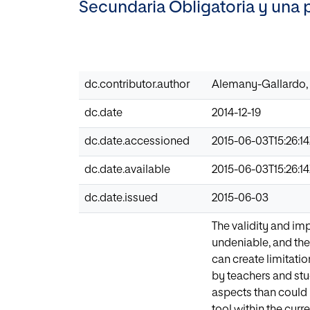
Secundaria Obligatoria y una 
dc.contributor.author
Alemany-Gallardo,
dc.date
2014-12-19
dc.date.accessioned
2015-06-03T15:26:1
dc.date.available
2015-06-03T15:26:1
dc.date.issued
2015-06-03
The validity and i
undeniable, and the
can create limitati
by teachers and stu
aspects than could 
tool within the curre