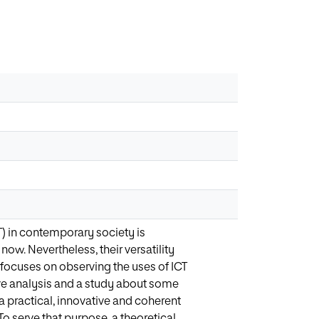
) in contemporary society is
ow. Nevertheless, their versatility
 focuses on observing the uses of ICT
ive analysis and a study about some
a practical, innovative and coherent
 To serve that purpose, a theoretical