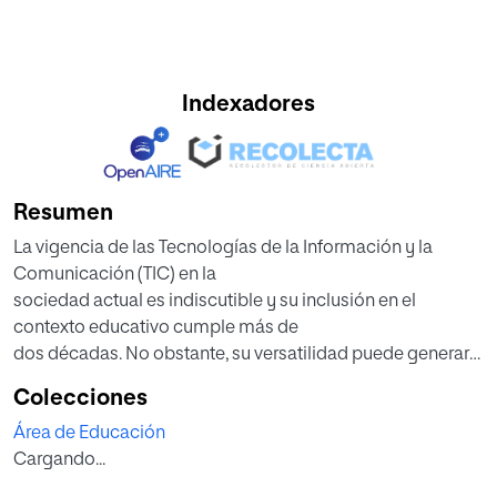
Indexadores
Resumen
La vigencia de las Tecnologías de la Información y la
Comunicación (TIC) en la
sociedad actual es indiscutible y su inclusión en el
contexto educativo cumple más de
dos décadas. No obstante, su versatilidad puede generar
limitaciones en su
Colecciones
implementación en las aulas. El presente trabajo se centra
Área de Educación
en la observación de los usos
Cargando...
de las TIC por parte de profesorado y de alumnado, a nivel
personal y académico, el