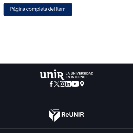
análisis comparativo y el estudio sobre algunos aspectos
Página completa del ítem
que pueden obstaculizar su
integración. Todo ello con el fin de proponer una
herramienta práctica, innovadora y
coherente con el contexto actual que facilite la inclusión
de las TIC en el ámbito
educativo. Para ello se realiza un marco teórico que
contextualiza el tema a través del
que se mencionan las principales reflexiones respecto a
las TIC en Educación, los
conceptos más relevantes y su marco legal. A
continuación, se presentan los resultados
de un trabajo de campo realizado con dos grupos de 2º de
Educación Secundaria
Obligatoria (ESO) del Complejo Cultural y Deportivo
Montessori – Palau de la ciudad
de Girona. Posteriormente, se expone el análisis mediante
el que se elabora una