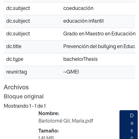
dc.subject
coeducación
dc.subject
educación infantil
dc.subject
Grado en Maestro en Educación In
dc.title
Prevención del bullying en Educac
dc.type
bachelorThesis
reunir.tag
~GMEI
Archivos
Bloque original
Mostrando
1 - 1 de 1
Nombre:
D
Bartolomé Gil, María.pdf
e
s
Tamaño:
c
1.41 MB