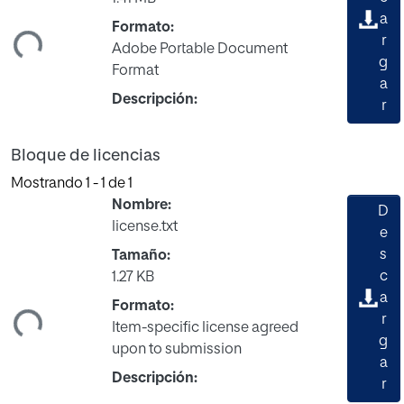
ando...
a
Formato:
r
Adobe Portable Document
g
Format
a
Descripción:
r
Bloque de licencias
Mostrando
1 - 1 de 1
Nombre:
D
license.txt
e
s
Tamaño:
c
1.27 KB
ando...
a
Formato:
r
Item-specific license agreed
g
upon to submission
a
Descripción:
r