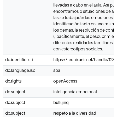
llevadas a cabo en el aula. Así pue
encontramos o situaciones de ap
las se trabajarán las emociones y
identificación tanto en uno mis
los demás, la resolución de confli
y pacíficamente, el descubrimien
diferentes realidades familiares y 
con estereotipos sociales.
dc.identifier.uri
https://reunir.unir.net/handle/12
dc.language.iso
spa
dc.rights
openAccess
dc.subject
inteligencia emocional
dc.subject
bullying
dc.subject
respeto a la diversidad