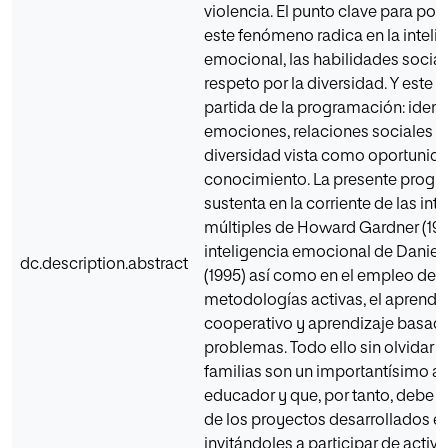
violencia. El punto clave para pon
este fenómeno radica en la inteli
emocional, las habilidades sociale
respeto por la diversidad. Y este e
partida de la programación: ident
emociones, relaciones sociales sa
diversidad vista como oportunid
conocimiento. La presente progr
sustenta en la corriente de las int
múltiples de Howard Gardner (1983
inteligencia emocional de Danie
dc.description.abstract
(1995) así como en el empleo de l
metodologías activas, el aprendi
cooperativo y aprendizaje basad
problemas. Todo ello sin olvidar q
familias son un importantísimo a
educador y que, por tanto, debe f
de los proyectos desarrollados en
invitándoles a participar de activ