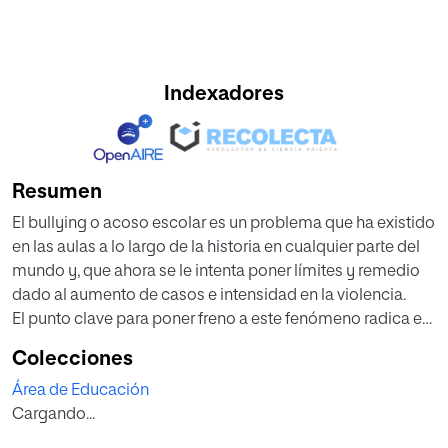
Indexadores
Resumen
El bullying o acoso escolar es un problema que ha existido
en las aulas a lo largo de la historia en cualquier parte del
mundo y, que ahora se le intenta poner límites y remedio
dado al aumento de casos e intensidad en la violencia.
El punto clave para poner freno a este fenómeno radica en
la inteligencia emocional, las habilidades sociales y el
Colecciones
respeto por la diversidad. Y este es el punto de partida de
Área de Educación
la programación: identificación de emociones, relaciones
Cargando...
sociales sanas y la diversidad vista como oportunidad de
conocimiento.