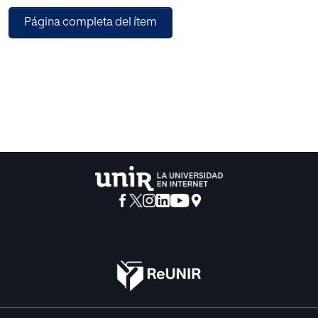
La presente programación se sustenta en la corriente de
Página completa del ítem
las inteligencias múltiples de Howard Gardner (1983) y la
inteligencia emocional de Daniel Goleman (1995) así
como en el empleo de las metodologías activas, el
aprendizaje cooperativo y aprendizaje basado en
problemas. Todo ello sin olvidar que las familias son un
importantísimo agente educador y que, por tanto, debe
formar parte de los proyectos desarrollados en la escuela
invitándoles a participar de actividades llevadas a cabo en
el aula. Así pues, encontramos o situaciones de
aprendizaje en las se trabajarán las emociones y su
identificación tanto en uno mismo como en los demás, la
resolución de conflictos asertiva y pacíficamente, el
descubrimiento de diferentes realidades familiares y la
ruptura con estereotipos sociales.