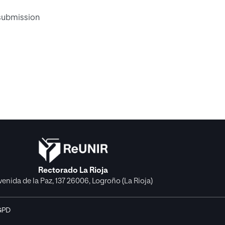
 submission
Rectorado La Rioja
venida de la Paz, 137 26006, Logroño (La Rioja)
GPD