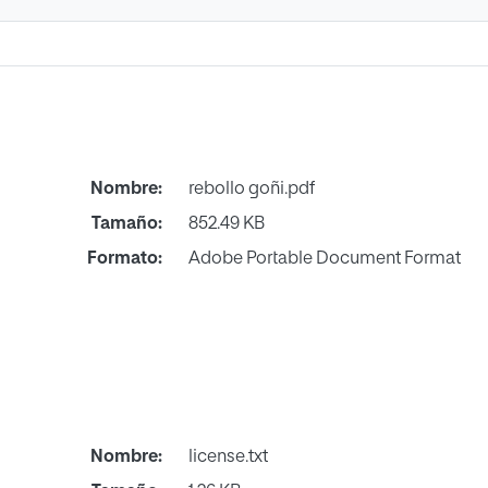
Nombre:
rebollo goñi.pdf
Tamaño:
852.49 KB
Formato:
Adobe Portable Document Format
Nombre:
license.txt