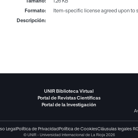
Tamaño:
1.26 KB
Formato:
Item-specific license agreed upon to
Descripción:
UNIR Biblioteca Virtual
Portal de Revistas Científicas
Portal de la Investigación
A
so Legal
Política de Privacidad
Política de Cookies
Cláusulas legales R
© UNIR - Universidad Internacional de La Rioja 2026