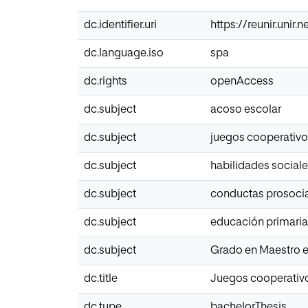
dc.identifier.uri
https://reunir.unir
dc.language.iso
spa
dc.rights
openAccess
dc.subject
acoso escolar
dc.subject
juegos cooperativ
dc.subject
habilidades social
dc.subject
conductas prosoci
dc.subject
educación primaria
dc.subject
Grado en Maestro e
dc.title
Juegos cooperativo
dc.type
bachelorThesis