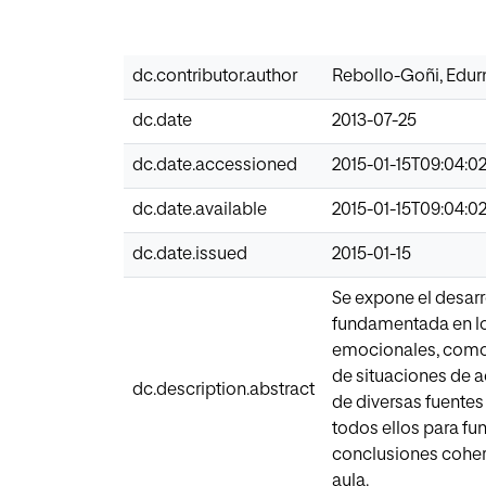
dc.contributor.author
Rebollo-Goñi, Edur
dc.date
2013-07-25
dc.date.accessioned
2015-01-15T09:04:0
dc.date.available
2015-01-15T09:04:0
dc.date.issued
2015-01-15
Se expone el desarr
fundamentada en lo
emocionales, como 
de situaciones de a
dc.description.abstract
de diversas fuentes 
todos ellos para fu
conclusiones cohere
aula.