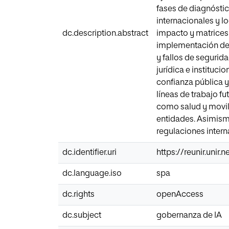
fases de diagnóstic
internacionales y l
dc.description.abstract
impacto y matrices 
implementación de 
y fallos de segurid
jurídica e instituci
confianza pública 
líneas de trabajo fu
como salud y movil
entidades. Asimism
regulaciones inter
dc.identifier.uri
https://reunir.unir
dc.language.iso
spa
dc.rights
openAccess
dc.subject
gobernanza de IA