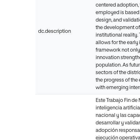
centered adoption, 
employed is based o
design, and validat
the development of 
dc.description
institutional realit
allows for the early
framework not only r
innovation strength
population. As futur
sectors of the distr
the progress of the
with emerging inter
Este Trabajo Fin de
inteligencia artific
nacional y las capac
desarrollar y valid
adopción responsable
ejecución operativ