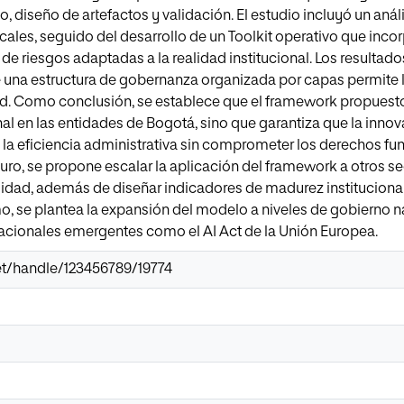
o, diseño de artefactos y validación. El estudio incluyó un an
ocales, seguido del desarrollo de un Toolkit operativo que inc
de riesgos adaptadas a la realidad institucional. Los resultad
una estructura de gobernanza organizada por capas permite l
ad. Como conclusión, se establece que el framework propuesto
onal en las entidades de Bogotá, sino que garantiza que la inno
y la eficiencia administrativa sin comprometer los derechos 
turo, se propone escalar la aplicación del framework a otros se
idad, además de diseñar indicadores de madurez institucional
o, se plantea la expansión del modelo a niveles de gobierno 
nacionales emergentes como el AI Act de la Unión Europea.
.net/handle/123456789/19774