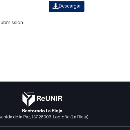
Descargar
 submission
Rectorado La Rioja
venida de la Paz, 137 26006, Logroño (La Rioja)