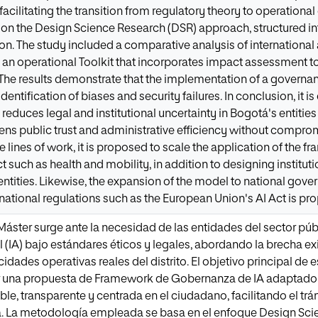
facilitating the transition from regulatory theory to operation
n the Design Science Research (DSR) approach, structured into
ion. The study included a comparative analysis of internationa
an operational Toolkit that incorporates impact assessment to
y. The results demonstrate that the implementation of a governa
 identification of biases and security failures. In conclusion, it 
educes legal and institutional uncertainty in Bogotá's entities
ens public trust and administrative efficiency without comprom
e lines of work, it is proposed to scale the application of the 
ict such as health and mobility, in addition to designing institut
 entities. Likewise, the expansion of the model to national gov
national regulations such as the European Union's AI Act is pr
 Máster surge ante la necesidad de las entidades del sector púb
ial (IA) bajo estándares éticos y legales, abordando la brecha 
idades operativas reales del distrito. El objetivo principal de e
ar una propuesta de Framework de Gobernanza de IA adaptado al
, transparente y centrada en el ciudadano, facilitando el tráns
a. La metodología empleada se basa en el enfoque Design Sci