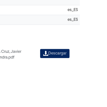
es_ES
es_ES
 Cruz, Javier
Descargar
andra.pdf