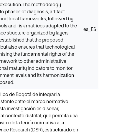
al execution. The methodology
 phases of diagnosis, artifact
l and local frameworks, followed by
ols and risk matrices adapted to the
es_ES
nce structure organized by layers
is established that the proposed
 but also ensures that technological
ising the fundamental rights of the
framework to other administrative
ional maturity indicators to monitor
ernment levels and its harmonization
oposed.
lico de Bogotá de integrar la
existente entre el marco normativo
sta investigación es diseñar,
 contexto distrital, que permita una
ito de la teoría normativa a la
ence Research (DSR), estructurado en