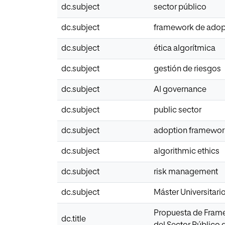
dc.subject
sector público
dc.subject
framework de ado
dc.subject
ética algorítmica
dc.subject
gestión de riesgos
dc.subject
AI governance
dc.subject
public sector
dc.subject
adoption framewor
dc.subject
algorithmic ethics
dc.subject
risk management
dc.subject
Máster Universitari
Propuesta de Frame
dc.title