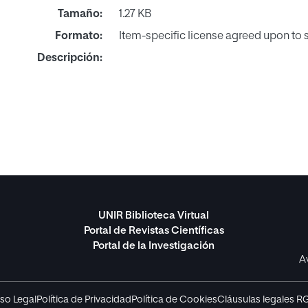
Tamaño:
1.27 KB
Formato:
Item-specific license agreed upon to
Descripción:
UNIR Biblioteca Virtual
Portal de Revistas Científicas
Portal de la Investigación
A
so Legal
Política de Privacidad
Política de Cookies
Cláusulas legales R