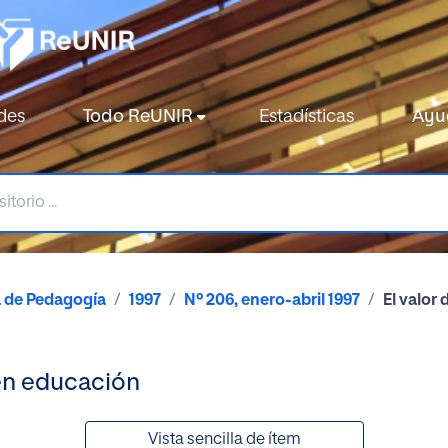
des
Todo ReUNIR
Estadísticas
Ayu
a de Pedagogía
1997
Nº 206, enero-abril 1997
El valor
 en educación
Vista sencilla de ítem