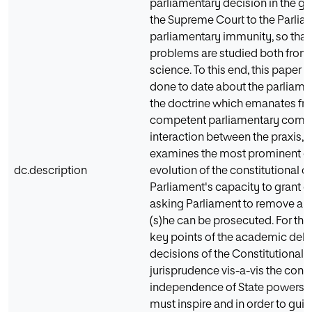
parliamentary decision in the gr
the Supreme Court to the Parlia
parliamentary immunity, so that
problems are studied both from t
science. To this end, this paper
done to date about the parliament
the doctrine which emanates fr
competent parliamentary committ
interaction between the praxis, p
examines the most prominent ch
dc.description
evolution of the constitutional ca
Parliament's capacity to grant 
asking Parliament to remove an
(s)he can be prosecuted. For thi
key points of the academic deb
decisions of the Constitutional c
jurisprudence vis-a-vis the cons
independence of State powers, th
must inspire and in order to guid