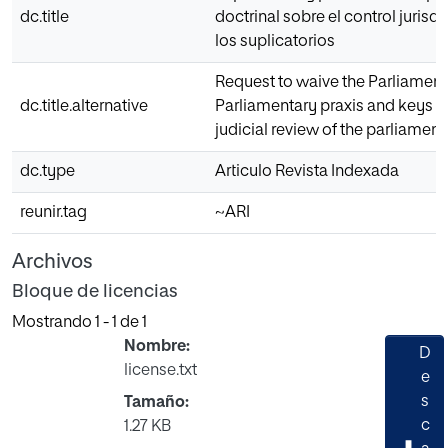
dc.title
doctrinal sobre el control juris
los suplicatorios
Request to waive the Parliament
dc.title.alternative
Parliamentary praxis and keys is
judicial review of the parliamen
dc.type
Articulo Revista Indexada
reunir.tag
~ARI
Archivos
Bloque de licencias
Mostrando
1 - 1 de 1
Nombre:
D
license.txt
e
s
Tamaño:
c
1.27 KB