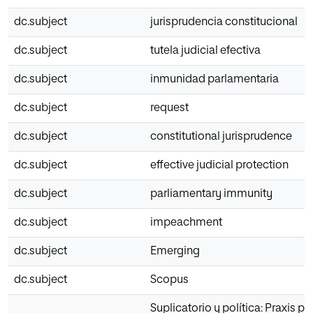
dc.subject
jurisprudencia constitucional
dc.subject
tutela judicial efectiva
dc.subject
inmunidad parlamentaria
dc.subject
request
dc.subject
constitutional jurisprudence
dc.subject
effective judicial protection
dc.subject
parliamentary immunity
dc.subject
impeachment
dc.subject
Emerging
dc.subject
Scopus
Suplicatorio y política: Praxis p