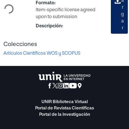
Cargando...
a
Formato:
r
Item-specific license agreed
g
upon to submission
a
Descripción:
r
Colecciones
Artículos Científicos WOS y SCOPUS
UNIR Biblioteca Virtual
Portal de Revistas Científicas
Portal de la Investigación