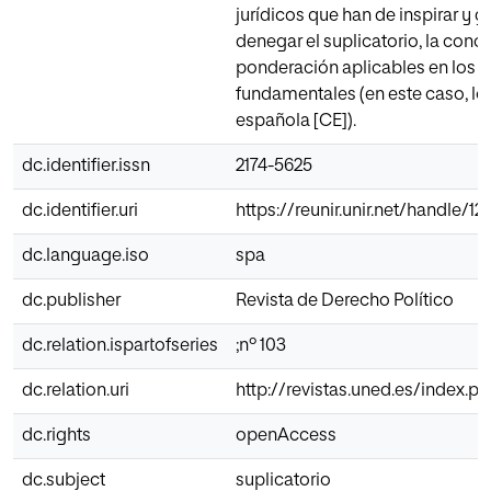
jurídicos que han de inspirar y g
denegar el suplicatorio, la conc
ponderación aplicables en los 
fundamentales (en este caso, los 
española [CE]).
dc.identifier.issn
2174-5625
dc.identifier.uri
https://reunir.unir.net/handle/1
dc.language.iso
spa
dc.publisher
Revista de Derecho Político
dc.relation.ispartofseries
;nº 103
dc.relation.uri
http://revistas.uned.es/index.p
dc.rights
openAccess
dc.subject
suplicatorio