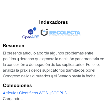
Indexadores
Resumen
El presente artículo aborda algunos problemas entre
política y derecho que genera la decisión parlamentaria en
la concesión o denegación de los suplicatorios. Por ello,
analiza la praxis de los suplicatorios tramitados por el
Congreso de los diputados y el Senado hasta la fecha,
poniendo énfasis en la doctrina emanada de las
Colecciones
decisiones adoptadas por las comisiones parlamentarias
Artículos Científicos WOS y SCOPUS
competentes. Para profundizar en la interacción entre
Cargando...
suplicatorio, política y derecho, el artículo indaga en los
pasos cualitativos y saltos prominentes de la evolución de