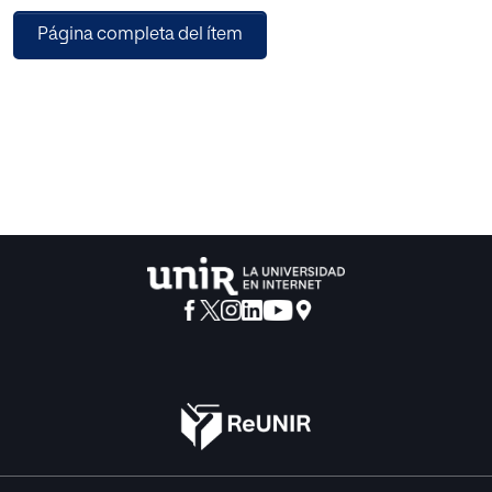
la jurisprudencia constitucional sobre los límites de la
Página completa del ítem
facultad de las Cámaras para conceder o denegar el
suplicatorio. Recaba y sistematiza el tratamiento
académico de los puntos clave del debate emanado de
estos sucesivos pronunciamientos del TC: las
implicaciones de esta jurisprudencia en relación a los
postulados constitucionales de independencia y
ordenación de los poderes del Estado, las definiciones de
criterios jurídicos que han de inspirar y guiar a las Cámaras
para autorizar o denegar el suplicatorio, la concreción del
modelo y la estructura de ponderación aplicables en los
casos de colisión de dos derechos fundamentales (en
este caso, los arts. 23 y 24 de la Constitución española
[CE]).