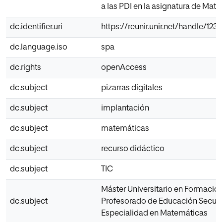
a las PDI en la asignatura de Mat
dc.identifier.uri
https://reunir.unir.net/handle/12
dc.language.iso
spa
dc.rights
openAccess
dc.subject
pizarras digitales
dc.subject
implantación
dc.subject
matemáticas
dc.subject
recurso didáctico
dc.subject
TIC
Máster Universitario en Formació
dc.subject
Profesorado de Educación Secun
Especialidad en Matemáticas