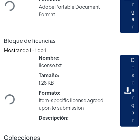
r
Adobe Portable Document
g
Format
a
r
Bloque de licencias
Mostrando
1 - 1 de 1
Nombre:
D
license.txt
e
s
Tamaño:
Cargando...
c
1.26 KB
a
Formato:
r
Item-specific license agreed
g
upon to submission
a
Descripción:
r
Colecciones