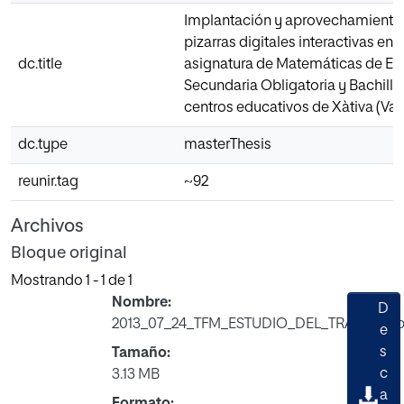
Implantación y aprovechamiento 
pizarras digitales interactivas en l
dc.title
asignatura de Matemáticas de E
Secundaria Obligatoria y Bachille
centros educativos de Xàtiva (Val
dc.type
masterThesis
reunir.tag
~92
Archivos
Bloque original
Mostrando
1 - 1 de 1
Nombre:
D
2013_07_24_TFM_ESTUDIO_DEL_TRABAJO.p
e
s
Tamaño:
Cargando...
c
3.13 MB
a
Formato: