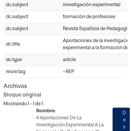
dc.subject
investigación experimental
dc.subject
formación de profesores
dc.subject
Revista Española de Pedagogía
Aportaciones de la investigació
dc.title
experimental a la formación de 
dc.type
article
reunir.tag
~REP
Archivos
Bloque original
Mostrando
1 - 1 de 1
Nombre:
D
4 Aportaciones De La
e
Investigación Experimental A La
s