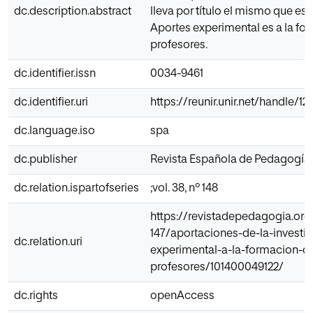
dc.description.abstract
lleva por título el mismo que este
Aportes experimental es a la fo
profesores.
dc.identifier.issn
0034-9461
dc.identifier.uri
https://reunir.unir.net/handle/
dc.language.iso
spa
dc.publisher
Revista Española de Pedagogía
dc.relation.ispartofseries
;vol. 38, nº 148
https://revistadepedagogia.org/
147/aportaciones-de-la-investi
dc.relation.uri
experimental-a-la-formacion-d
profesores/101400049122/
dc.rights
openAccess