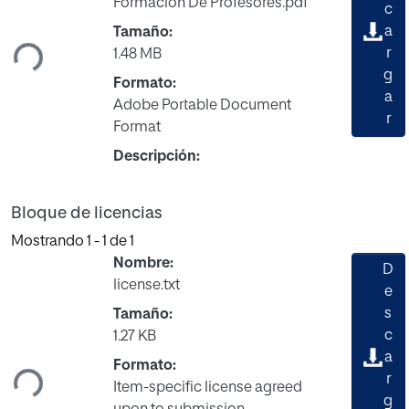
Formación De Profesores.pdf
gando...
c
a
Tamaño:
r
1.48 MB
g
Formato:
a
Adobe Portable Document
r
Format
Descripción:
Bloque de licencias
Mostrando
1 - 1 de 1
Nombre:
D
license.txt
e
s
Tamaño:
gando...
c
1.27 KB
a
Formato:
r
Item-specific license agreed
g