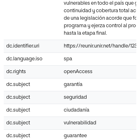
vulnerables en todo el país que g
continuidad y cobertura total a
de una legislación acorde que for
programa y ejerza control al pro
hasta la etapa final.
dc.identifier.uri
https://reunir.unir.net/handle/12
dc.language.iso
spa
dc.rights
openAccess
dc.subject
garantía
dc.subject
seguridad
dc.subject
ciudadanía
dc.subject
vulnerabilidad
dc.subject
guarantee