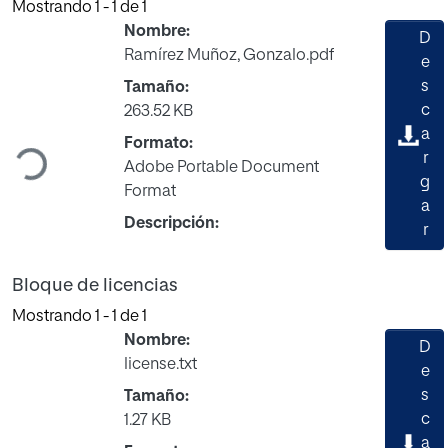
Mostrando
1 - 1 de 1
Nombre:
D
Ramírez Muñoz, Gonzalo.pdf
e
s
Tamaño:
c
263.52 KB
Cargando...
a
Formato:
r
Adobe Portable Document
g
Format
a
Descripción:
r
Bloque de licencias
Mostrando
1 - 1 de 1
Nombre:
D
license.txt
e
s
Tamaño:
c
1.27 KB
a