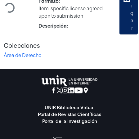
Cargando...
Formato:
r
Item-specific license agreed
g
upon to submission
a
Descripción:
r
Colecciones
Área de Derecho
UNIR Biblioteca Virtual
Portal de Revistas Científicas
Portal de la Investigación