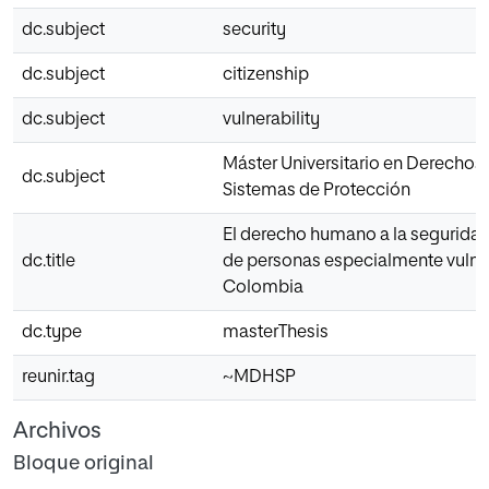
dc.subject
security
dc.subject
citizenship
dc.subject
vulnerability
Máster Universitario en Derecho
dc.subject
Sistemas de Protección
El derecho humano a la segurida
dc.title
de personas especialmente vulne
Colombia
dc.type
masterThesis
reunir.tag
~MDHSP
Archivos
Bloque original