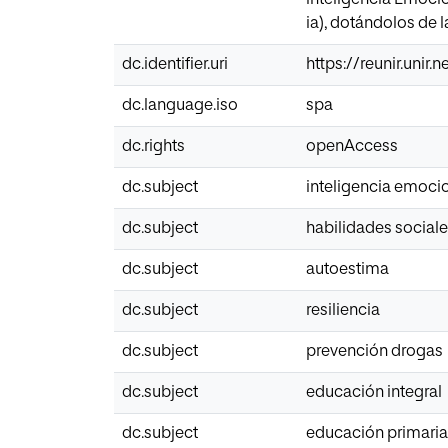
ia), dotándolos de 
dc.identifier.uri
https://reunir.unir
dc.language.iso
spa
dc.rights
openAccess
dc.subject
inteligencia emoci
dc.subject
habilidades social
dc.subject
autoestima
dc.subject
resiliencia
dc.subject
prevención drogas
dc.subject
educación integral
dc.subject
educación primaria