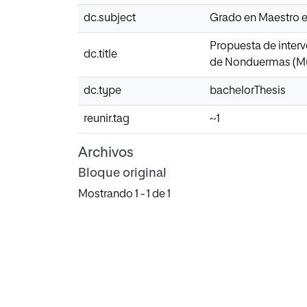
dc.subject
Grado en Maestro e
Propuesta de interv
dc.title
de Nonduermas (Mu
dc.type
bachelorThesis
reunir.tag
~1
Archivos
Bloque original
Mostrando
1 - 1 de 1