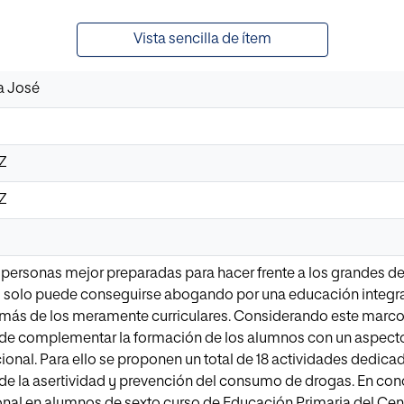
Vista sencilla de ítem
a José
1Z
1Z
 personas mejor preparadas para hacer frente a los grandes d
o solo puede conseguirse abogando por una educación integral
más de los meramente curriculares. Considerando este marco,
nde complementar la formación de los alumnos con un aspect
al. Para ello se proponen un total de 18 actividades dedicad
de la asertividad y prevención del consumo de drogas. En concr
onal en alumnos de sexto curso de Educación Primaria del Ce