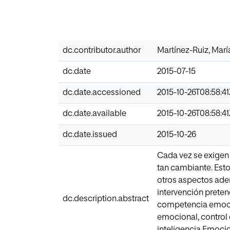
dc.contributor.author
Martínez-Ruiz, Marí
dc.date
2015-07-15
dc.date.accessioned
2015-10-26T08:58:4
dc.date.available
2015-10-26T08:58:4
dc.date.issued
2015-10-26
Cada vez se exigen
tan cambiante. Est
otros aspectos ade
intervención prete
dc.description.abstract
competencia emocion
emocional, control 
inteligencia Emoci