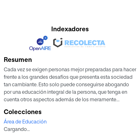
Indexadores
Resumen
Cada vez se exigen personas mejor preparadas para hacer
frente a los grandes desafíos que presenta esta sociedad
tan cambiante. Esto solo puede conseguirse abogando
por una educación integral de la persona, que tenga en
cuenta otros aspectos además de los meramente
curriculares.
Colecciones
Considerando este marco, la presente propuesta de
Área de Educación
intervención pretende complementar la formación de los
Cargando...
alumnos con un aspecto tan fundamental como es la
competencia emocional. Para ello se proponen un total de