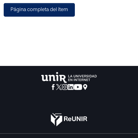
18 actividades dedicadas al control, expresión y
Página completa del ítem
percepción emocional, control de la asertividad y
prevención del consumo de drogas. En concreto se trata
de desarrollar la inteligencia Emocional en alumnos de
sexto curso de Educación Primaria del Centro Luis Vives
de Nonduermas (Murc ia), dotándolos de las habilidades y
recursos necesarios para afrontar con mejores garantías el
cambio de etapa.