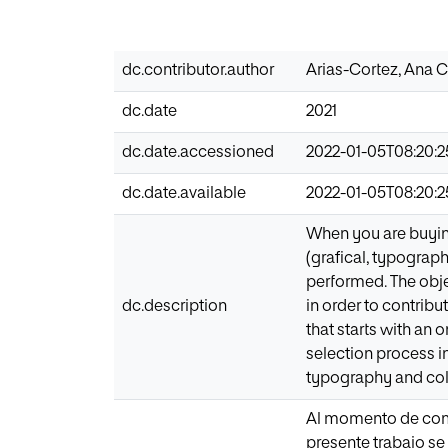
dc.contributor.author
Arias-Cortez, Ana C
dc.date
2021
dc.date.accessioned
2022-01-05T08:20:
dc.date.available
2022-01-05T08:20:
When you are buying 
(grafical, typograp
performed. The objec
dc.description
in order to contribu
that starts with an 
selection process in
typography and col
Al momento de compr
presente trabajo se 