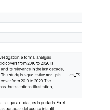
nvestigation, a formal analysis
ood covers from 2010 to 2020 is
and its relevance in the last decade,
 This study is a qualitative analysis
es_ES
d cover from 2010 to 2020. The
s three sections: illustration,
in lugar a dudas, es la portada. En el
las portadas del cuento infantil