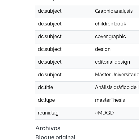
dc.subject
Graphic analysis
dc.subject
children book
dc.subject
cover graphic
dc.subject
design
dc.subject
editorial design
dc.subject
Máster Universitari
dc.title
Análisis gráfico de
dc.type
masterThesis
reunir.tag
~MDGD
Archivos
Bloque original