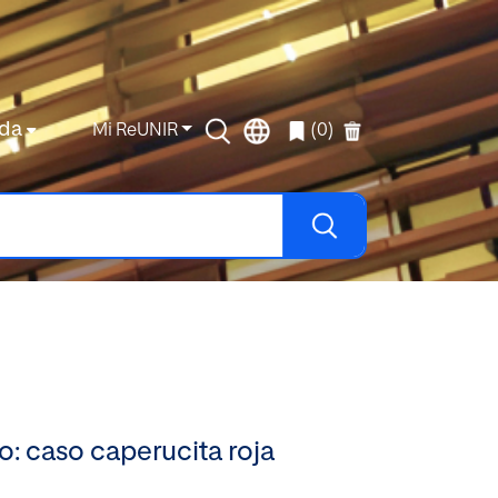
da
Mi ReUNIR
(0)
o: caso caperucita roja