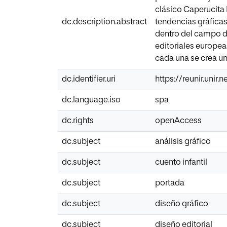
clásico Caperucita 
dc.description.abstract
tendencias gráficas
dentro del campo del
editoriales europea
cada una se crea una
dc.identifier.uri
https://reunir.unir
dc.language.iso
spa
dc.rights
openAccess
dc.subject
análisis gráfico
dc.subject
cuento infantil
dc.subject
portada
dc.subject
diseño gráfico
dc.subject
diseño editorial