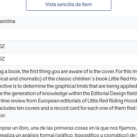
Vista sencilla de ítem
arolina
25Z
25Z
a book, the first thing you are aware of is the cover. For this i
hical and chomatic) of the classic children´s book Little Red H
tive is to determine the graphical trnds that are being applied 
te the generation of knowledge within the Editorial Design field.
online review from European editorials of Little Red Riding Hoo
cludes ten covers and a record card for each one of them that ha
or.
ar un libro, una de las primeras cosas en la que nos fijamos, s
realiza un análisis formal (gráfico, tipográfico y cromático) de 