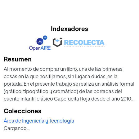
Indexadores
Resumen
Al momento de comprar un libro, una de las primeras
cosas en la que nos fijamos, sin lugar a dudas, es la
portada. En el presente trabajo se realiza un análisis formal
(gráfico, tipográfico y cromático) de las portadas del
cuento infantil clásico Caperucita Roja desde el año 2010
hasta el año 2020. El objetivo de la investigación es
Colecciones
determinar las tendencias gráficas utilizadas y su
Área de Ingeniería y Tecnología
relevancia en los últimos diez años, para contribuir a la
Cargando...
generación de conocimiento dentro del campo del
Diseño Editorial.