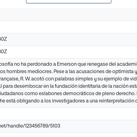
30Z
30Z
 filosofía no ha perdonado a Emerson que renegase del academi
los hombres mediocres. Pese a las acusaciones de optimista y 
 française, R. W. acotó con palabras simples y su ejemplo de vi
al para desembocar en la fundación identitaria de la nación es
iudadanos como eslabones democráticos de pleno derecho. El
he está obligando a los investigadores a una reinterpretación 
ir.net/handle/123456789/5103