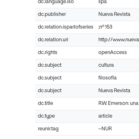
dc.language.iso
spa
dc.publisher
Nueva Revista
dc.relation.ispartofseries
;nº 153
dc.relation.uri
http://www.nuevar
dc.rights
openAccess
dc.subject
cultura
dc.subject
filosofía
dc.subject
Nueva Revista
dc.title
R.W. Emerson: una 
dc.type
article
reunir.tag
~NUR