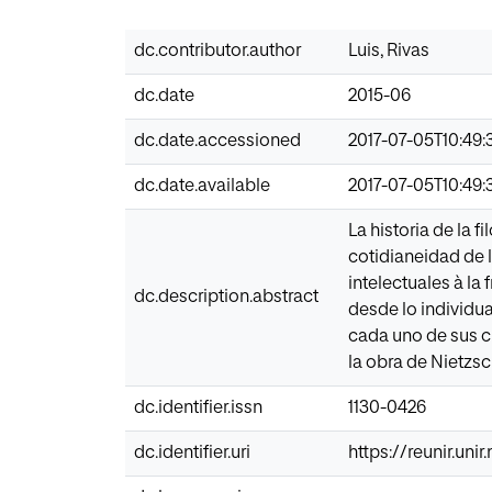
dc.contributor.author
Luis, Rivas
dc.date
2015-06
dc.date.accessioned
2017-07-05T10:49:
dc.date.available
2017-07-05T10:49:
La historia de la
cotidianeidad de 
intelectuales à la
dc.description.abstract
desde lo individu
cada uno de sus c
la obra de Nietzsc
dc.identifier.issn
1130-0426
dc.identifier.uri
https://reunir.un