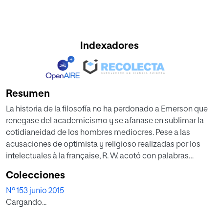
Indexadores
Resumen
La historia de la filosofía no ha perdonado a Emerson que
renegase del academicismo y se afanase en sublimar la
cotidianeidad de los hombres mediocres. Pese a las
acusaciones de optimista y religioso realizadas por los
intelectuales à la française, R. W. acotó con palabras
simples y su ejemplo de vida el genio americano,
Colecciones
partiendo desde lo individual para desembocar en la
Nº 153 junio 2015
fundación identitaria de la nación estadounidense y la
Cargando...
constitución de cada uno de sus ciudadanos como
eslabones democráticos de pleno derecho. El