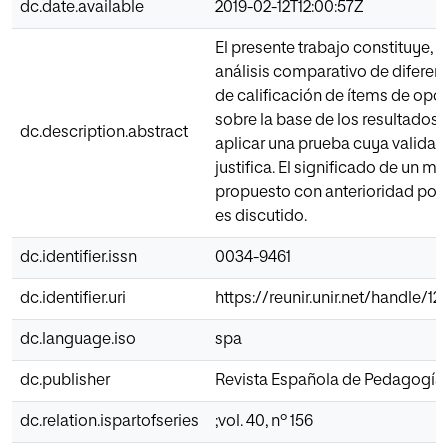
dc.date.available
2019-02-12T12:00:57Z
El presente trabajo constituye, e
análisis comparativo de diferen
de calificación de ítems de opci
sobre la base de los resultados,
dc.description.abstract
aplicar una prueba cuya validac
justifica. El significado de un m
propuesto con anterioridad por 
es discutido.
dc.identifier.issn
0034-9461
dc.identifier.uri
https://reunir.unir.net/handle/
dc.language.iso
spa
dc.publisher
Revista Española de Pedagogía
dc.relation.ispartofseries
;vol. 40, nº 156