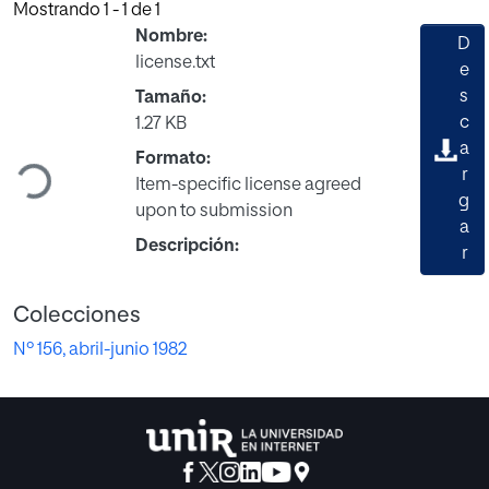
Mostrando
1 - 1 de 1
Nombre:
D
license.txt
e
s
Tamaño:
Cargando...
c
1.27 KB
a
Formato:
r
Item-specific license agreed
g
upon to submission
a
Descripción:
r
Colecciones
Nº 156, abril-junio 1982