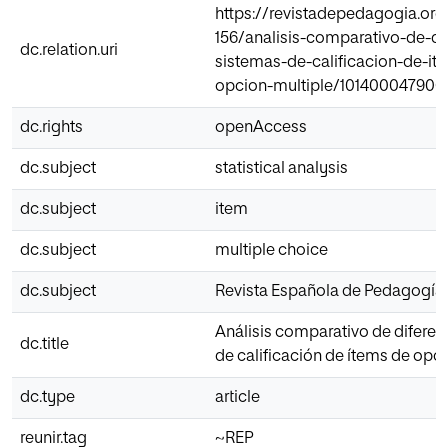
https://revistadepedagogia.org
156/analisis-comparativo-de-di
dc.relation.uri
sistemas-de-calificacion-de-it
opcion-multiple/101400047900
dc.rights
openAccess
dc.subject
statistical analysis
dc.subject
item
dc.subject
multiple choice
dc.subject
Revista Española de Pedagogía
Análisis comparativo de diferen
dc.title
de calificación de ítems de opci
dc.type
article
reunir.tag
~REP