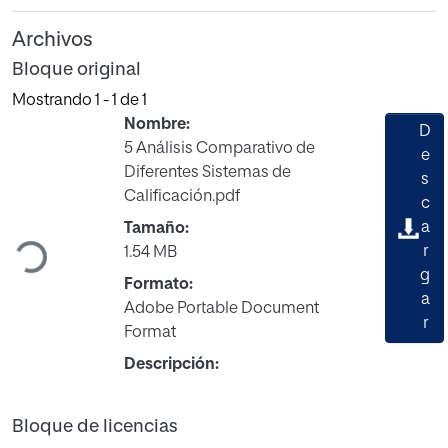
Archivos
Bloque original
Mostrando
1 - 1 de 1
Nombre:
D
5 Análisis Comparativo de
e
Diferentes Sistemas de
s
Cargando...
Calificación.pdf
c
a
Tamaño:
r
1.54 MB
g
Formato:
a
Adobe Portable Document
r
Format
Descripción:
Bloque de licencias