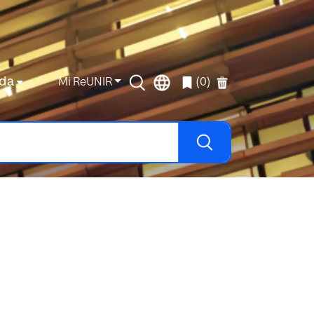
da
Mi ReUNIR
(0)