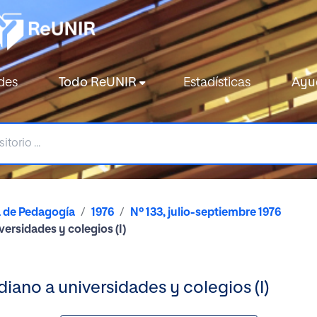
des
Todo ReUNIR
Estadísticas
Ayu
a de Pedagogía
1976
Nº 133, julio-septiembre 1976
ersidades y colegios (I)
iano a universidades y colegios (I)