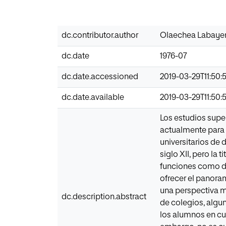
dc.contributor.author
Olaechea Labayen
dc.date
1976-07
dc.date.accessioned
2019-03-29T11:50:
dc.date.available
2019-03-29T11:50:
Los estudios super
actualmente para 
universitarios de 
siglo XII, pero la
funciones como de
ofrecer el panora
una perspectiva m
dc.description.abstract
de colegios, algu
los alumnos en cu