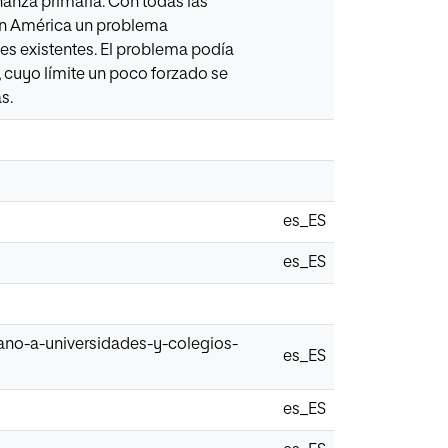
anza primaria. Con todas las
 en América un problema
les existentes. El problema podía
, cuyo límite un poco forzado se
s.
es_ES
es_ES
ano-a-universidades-y-colegios-
es_ES
es_ES