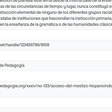
estión de plantear este tema desde la misma base de la enseñ
ias de las circunstancias de tiempo y lugar, nunca constituyó
nstrucción elemental de ninguno de los diferentes grupos racia
rataba de instituciones que trascendían la instrucción primaria
 en la enseñanza de la gramática o de las humanidades clásica
ir.net/handle/123456789/8108
 de Pedagogía
epedagogia.org/xxxiv/no-133/acceso-del-mestizo-hispanoindi