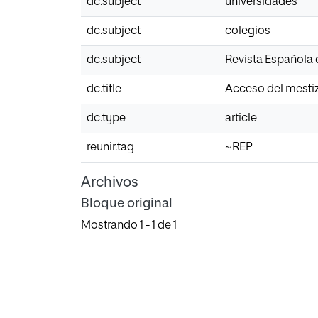
dc.subject
universidades
dc.subject
colegios
dc.subject
Revista Española
dc.title
Acceso del mestiz
dc.type
article
reunir.tag
~REP
Archivos
Bloque original
Mostrando
1 - 1 de 1