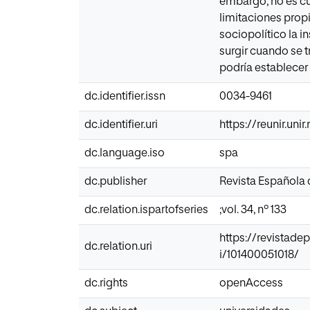
embargo, no es cu
limitaciones prop
sociopolítico la i
surgir cuando se t
podría establecer
dc.identifier.issn
0034-9461
dc.identifier.uri
https://reunir.un
dc.language.iso
spa
dc.publisher
Revista Española
dc.relation.ispartofseries
;vol. 34, nº 133
https://revistad
dc.relation.uri
i/101400051018/
dc.rights
openAccess