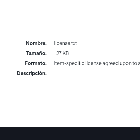
Nombre:
license.txt
Tamaño:
1.27 KB
Formato:
Item-specific license agreed upon to
Descripción: