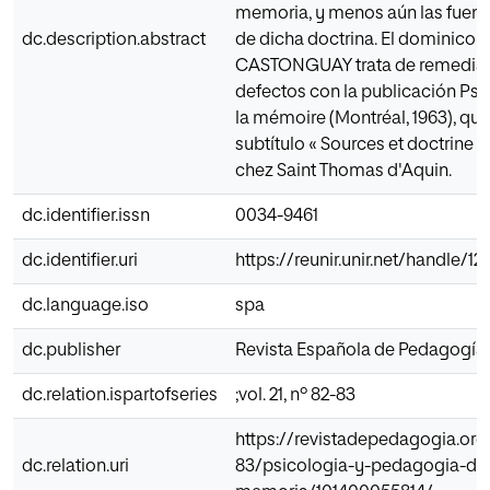
memoria, y menos aún las fuente
dc.description.abstract
de dicha doctrina. El dominico 
CASTONGUAY trata de remedia
defectos con la publicación Ps
la mémoire (Montréal, 1963), qu
subtítulo « Sources et doctrine 
chez Saint Thomas d'Aquin.
dc.identifier.issn
0034-9461
dc.identifier.uri
https://reunir.unir.net/handle/1
dc.language.iso
spa
dc.publisher
Revista Española de Pedagogía
dc.relation.ispartofseries
;vol. 21, nº 82-83
https://revistadepedagogia.org
dc.relation.uri
83/psicologia-y-pedagogia-de-