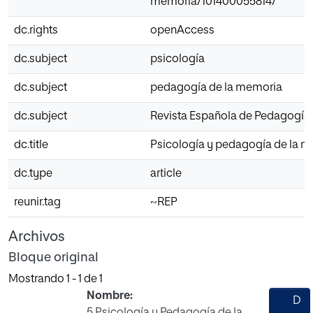
memoria/101400055814/
dc.rights
openAccess
dc.subject
psicología
dc.subject
pedagogía de la memoria
dc.subject
Revista Española de Pedagogía
dc.title
Psicología y pedagogía de la 
dc.type
article
reunir.tag
~REP
Archivos
Bloque original
Mostrando
1 - 1 de 1
Nombre:
D
5 Psicología y Pedagogía de la