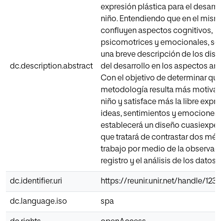
expresión plástica para el desarro
niño. Entendiendo que en el mis
confluyen aspectos cognitivos,
psicomotrices y emocionales, se 
una breve descripción de los disti
dc.description.abstract
del desarrollo en los aspectos ant
Con el objetivo de determinar qu
metodología resulta más motivad
niño y satisface más la libre expr
ideas, sentimientos y emociones,
establecerá un diseño cuasiexpe
que tratará de contrastar dos mé
trabajo por medio de la observaci
registro y el análisis de los datos 
dc.identifier.uri
https://reunir.unir.net/handle/12
dc.language.iso
spa