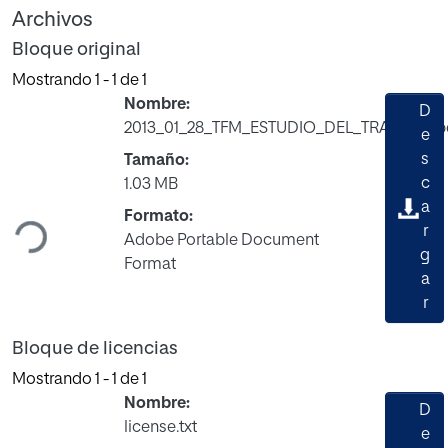
Archivos
Bloque original
Mostrando
1 - 1 de 1
Nombre:
D
2013_01_28_TFM_ESTUDIO_DEL_TRABAJO.p
e
s
Tamaño:
Cargando...
c
1.03 MB
a
Formato:
r
Adobe Portable Document
g
Format
a
r
Bloque de licencias
Mostrando
1 - 1 de 1
Nombre:
D
license.txt
e