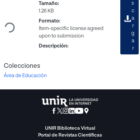
s
Tamaño:
Cargando...
c
1.26 KB
a
Formato:
r
Item-specific license agreed
g
upon to submission
a
Descripción:
r
Colecciones
Área de Educación
UNIR Biblioteca Virtual
Portal de Revistas Científicas