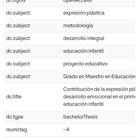
dc.rights
openAccess
dc.subject
expresión plástica
dc.subject
metodología
dc.subject
desarrollo integral
dc.subject
educación infantil
dc.subject
proyecto educativo
dc.subject
Grado en Maestro en Educación In
Contribución de la expresión plást
dc.title
desarrollo emocional en el primer
educación infantil
dc.type
bachelorThesis
reunir.tag
~4