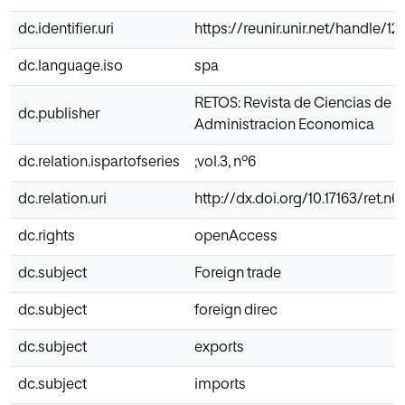
dc.identifier.uri
https://reunir.unir.net/handle/
dc.language.iso
spa
RETOS: Revista de Ciencias de l
dc.publisher
Administracion Economica
dc.relation.ispartofseries
;vol.3, nº6
dc.relation.uri
http://dx.doi.org/10.17163/ret.n6
dc.rights
openAccess
dc.subject
Foreign trade
dc.subject
foreign direc
dc.subject
exports
dc.subject
imports