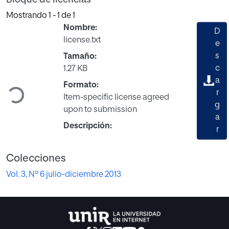
Mostrando
1 - 1 de 1
Nombre:
D
license.txt
e
s
Tamaño:
c
1.27 KB
Cargando...
a
Formato:
r
Item-specific license agreed
g
upon to submission
a
Descripción:
r
Colecciones
Vol. 3, Nº 6 julio-diciembre 2013