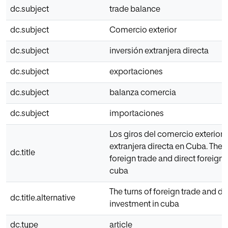
dc.subject
trade balance
dc.subject
Comercio exterior
dc.subject
inversión extranjera directa
dc.subject
exportaciones
dc.subject
balanza comercia
dc.subject
importaciones
Los giros del comercio exterior y
extranjera directa en Cuba. The t
dc.title
foreign trade and direct foreign 
cuba
The turns of foreign trade and di
dc.title.alternative
investment in cuba
dc.type
article