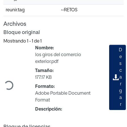
reunir.tag
~RETOS
Archivos
Bloque original
Mostrando
1 - 1 de 1
Nombre:
D
los giros del comercio
e
exterior.pdf
s
c
Tamaño:
Cargando...
a
177.17 KB
r
Formato:
g
Adobe Portable Document
a
Format
r
Descripción:
Bloque de licencias