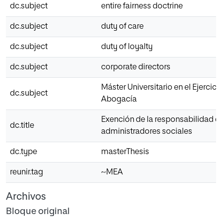
dc.subject
entire fairness doctrine
dc.subject
duty of care
dc.subject
duty of loyalty
dc.subject
corporate directors
Máster Universitario en el Ejercici
dc.subject
Abogacía
Exención de la responsabilidad d
dc.title
administradores sociales
dc.type
masterThesis
reunir.tag
~MEA
Archivos
Bloque original