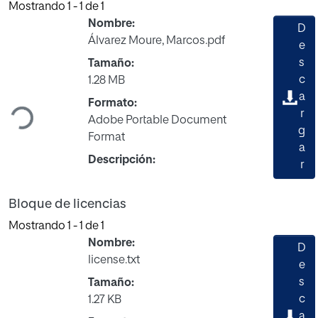
Mostrando
1 - 1 de 1
Nombre:
D
Álvarez Moure, Marcos.pdf
e
s
Tamaño:
Cargando...
c
1.28 MB
a
Formato:
r
Adobe Portable Document
g
Format
a
Descripción:
r
Bloque de licencias
Mostrando
1 - 1 de 1
Nombre:
D
license.txt
e
s
Tamaño:
c
1.27 KB
a