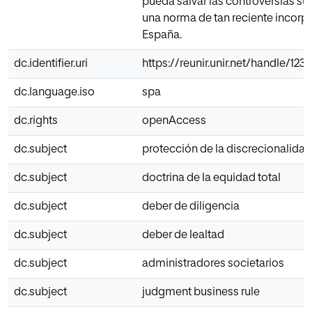
pueda salvar las controversias su
una norma de tan reciente incorp
España.
dc.identifier.uri
https://reunir.unir.net/handle/12
dc.language.iso
spa
dc.rights
openAccess
dc.subject
protección de la discrecionalida
dc.subject
doctrina de la equidad total
dc.subject
deber de diligencia
dc.subject
deber de lealtad
dc.subject
administradores societarios
dc.subject
judgment business rule