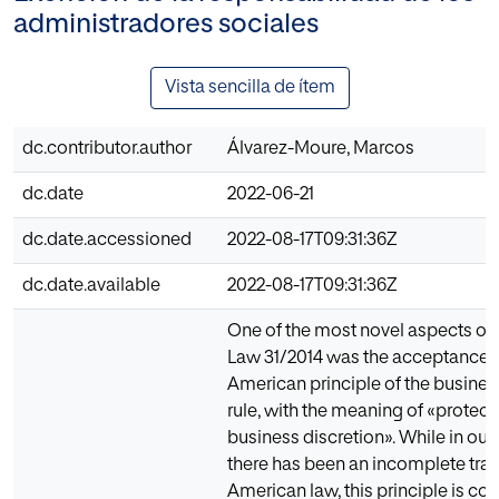
administradores sociales
Vista sencilla de ítem
dc.contributor.author
Álvarez-Moure, Marcos
dc.date
2022-06-21
dc.date.accessioned
2022-08-17T09:31:36Z
dc.date.available
2022-08-17T09:31:36Z
One of the most novel aspects of 
Law 31/2014 was the acceptance o
American principle of the busine
rule, with the meaning of «protect
business discretion». While in our
there has been an incomplete tran
American law, this principle is co