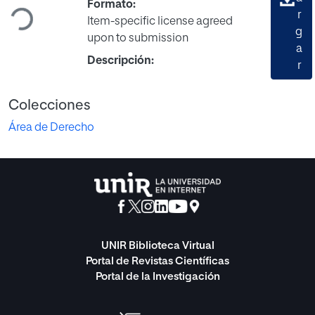
Cargando...
Formato:
r
Item-specific license agreed
g
upon to submission
a
Descripción:
r
Colecciones
Área de Derecho
UNIR Biblioteca Virtual
Portal de Revistas Científicas
Portal de la Investigación