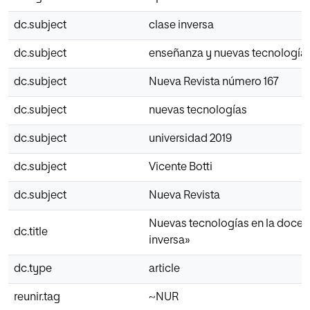
dc.subject
clase inversa
dc.subject
enseñanza y nuevas tecnología
dc.subject
Nueva Revista número 167
dc.subject
nuevas tecnologías
dc.subject
universidad 2019
dc.subject
Vicente Botti
dc.subject
Nueva Revista
Nuevas tecnologías en la docenc
dc.title
inversa»
dc.type
article
reunir.tag
~NUR