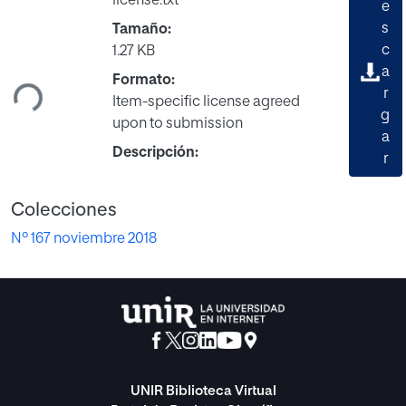
license.txt
e
s
Tamaño:
rgando...
c
1.27 KB
a
Formato:
r
Item-specific license agreed
g
upon to submission
a
Descripción:
r
Colecciones
Nº 167 noviembre 2018
UNIR Biblioteca Virtual