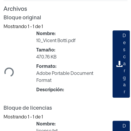
Archivos
Bloque original
Mostrando
1 - 1 de 1
Nombre:
D
10_Vicent Botti.pdf
e
s
Tamaño:
rgando...
c
470.76 KB
a
Formato:
r
Adobe Portable Document
g
Format
a
Descripción:
r
Bloque de licencias
Mostrando
1 - 1 de 1
Nombre:
D