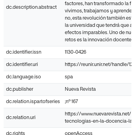
factores, han transformado la fo
dc.description.abstract
vivimos, trabajamos y aprendem
no, esta revolución también est
la universidad que tendrá que a
efectos imparables. Uno de nue
retos es la innovación docente.
dc.identifier.issn
1130-0426
dc.identifier.uri
https://reunir.unir.net/handle/
dc.language.iso
spa
dc.publisher
Nueva Revista
dc.relation.ispartofseries
;nº 167
https://www.nuevarevista.net/n
dc.relation.uri
tecnologias-en-la-docencia-la/
dc.rights
openAccess