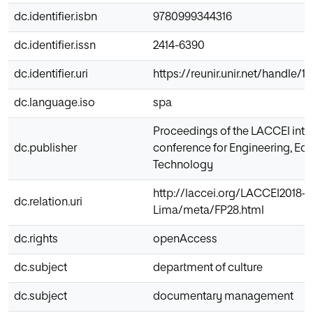
dc.identifier.isbn
9780999344316
dc.identifier.issn
2414-6390
dc.identifier.uri
https://reunir.unir.net/handle/
dc.language.iso
spa
Proceedings of the LACCEI inter
dc.publisher
conference for Engineering, Ed
Technology
http://laccei.org/LACCEI2018-
dc.relation.uri
Lima/meta/FP28.html
dc.rights
openAccess
dc.subject
department of culture
dc.subject
documentary management