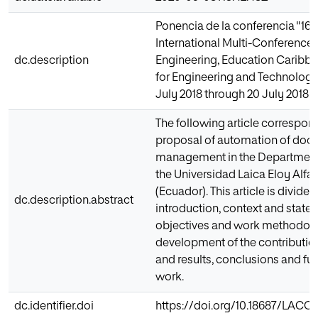
Ponencia de la conferencia "16
International Multi-Conference 
dc.description
Engineering, Education Caribb
for Engineering and Technology;
July 2018 through 20 July 2018"
The following article correspon
proposal of automation of do
management in the Department 
the Universidad Laica Eloy Alfa
(Ecuador). This article is divided
dc.description.abstract
introduction, context and state of
objectives and work methodolo
development of the contributio
and results, conclusions and futu
work.
dc.identifier.doi
https://doi.org/10.18687/LACCEI