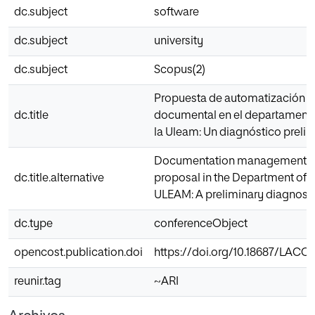
dc.subject
software
dc.subject
university
dc.subject
Scopus(2)
Propuesta de automatización d
dc.title
documental en el departamento
la Uleam: Un diagnóstico prelim
Documentation management a
dc.title.alternative
proposal in the Department of C
ULEAM: A preliminary diagnosi
dc.type
conferenceObject
opencost.publication.doi
https://doi.org/10.18687/LACCEI
reunir.tag
~ARI