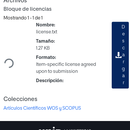
Archivos
Bloque de licencias
Mostrando
1 - 1 de 1
Nombre:
D
license.txt
e
s
Tamaño:
Cargando...
c
1.27 KB
a
Formato:
r
Item-specific license agreed
g
upon to submission
a
Descripción:
r
Colecciones
Artículos Científicos WOS y SCOPUS