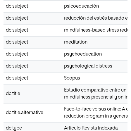
dc.subject
psicoeducación
dc.subject
reducción del estrés basado en
dc.subject
mindfulness-based stress redu
dc.subject
meditation
dc.subject
psychoeducation
dc.subject
psychological distress
dc.subject
Scopus
Estudio comparativo entre un p
dc.title
mindfulness presencial y onlin
Face-to-face versus online: A 
dc.title.alternative
reduction program in a general
dc.type
Articulo Revista Indexada