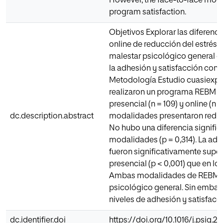
However, the face-to-face moda
program satisfaction.
Objetivos Explorar las diferenci
online de reducción del estrés
malestar psicológico general e
la adhesión y satisfacción con
Metodología Estudio cuasiexper
realizaron un programa REBM d
presencial (n = 109) y online (n
dc.description.abstract
modalidades presentaron reducci
No hubo una diferencia signific
modalidades (p = 0,314). La adhe
fueron significativamente super
presencial (p < 0,001) que en l
Ambas modalidades de REBM (pr
psicológico general. Sin embar
niveles de adhesión y satisfacc
dc.identifier.doi
https://doi.org/10.1016/j.psiq.20