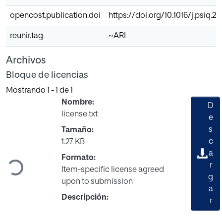
opencost.publication.doi
https://doi.org/10.1016/j.psiq.20
reunir.tag
~ARI
Archivos
Bloque de licencias
Mostrando
1 - 1 de 1
Nombre:
D
license.txt
e
s
Tamaño:
c
1.27 KB
Cargando...
a
Formato:
r
Item-specific license agreed
g
upon to submission
a
Descripción:
r