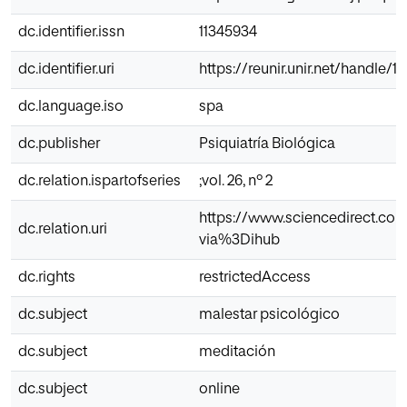
dc.identifier.issn
11345934
dc.identifier.uri
https://reunir.unir.net/handle/
dc.language.iso
spa
dc.publisher
Psiquiatría Biológica
dc.relation.ispartofseries
;vol. 26, nº 2
https://www.sciencedirect.com
dc.relation.uri
via%3Dihub
dc.rights
restrictedAccess
dc.subject
malestar psicológico
dc.subject
meditación
dc.subject
online