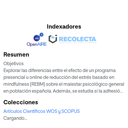
Indexadores
Resumen
Objetivos
Explorar las diferencias entre el efecto de un programa
presencial u online de reducción del estrés basado en
mindfulness (REBM) sobre el malestar psicológico general
en población española. Además, se estudia si la adhesión
y satisfacción con el programa difiere entre ambas
Colecciones
modalidades.
Artículos Científicos WOS y SCOPUS
Cargando...
Metodología
Estudio cuasiexperimental en el que 373 participantes