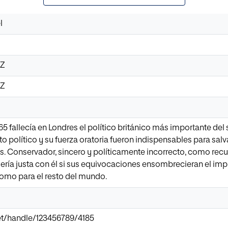
l
4Z
4Z
65 fallecía en Londres el político británico más importante del 
ato político y su fuerza oratoria fueron indispensables para sal
s. Conservador, sincero y políticamente incorrecto, como recue
no sería justa con él si sus equivocaciones ensombrecieran el
como para el resto del mundo.
.net/handle/123456789/4185