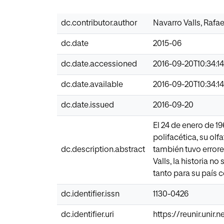
dc.contributor.author
Navarro Valls, Rafae
dc.date
2015-06
dc.date.accessioned
2016-09-20T10:34:1
dc.date.available
2016-09-20T10:34:1
dc.date.issued
2016-09-20
El 24 de enero de 19
polifacética, su olf
dc.description.abstract
también tuvo errore
Valls, la historia 
tanto para su país 
dc.identifier.issn
1130-0426
dc.identifier.uri
https://reunir.unir