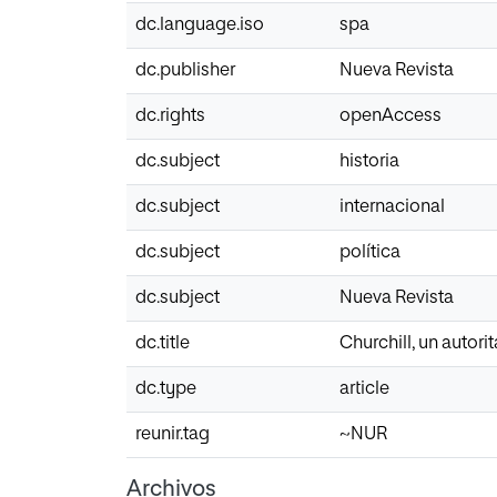
dc.language.iso
spa
dc.publisher
Nueva Revista
dc.rights
openAccess
dc.subject
historia
dc.subject
internacional
dc.subject
política
dc.subject
Nueva Revista
dc.title
Churchill, un autorit
dc.type
article
reunir.tag
~NUR
Archivos