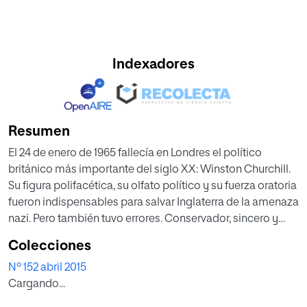
Indexadores
Resumen
El 24 de enero de 1965 fallecía en Londres el político
británico más importante del siglo XX: Winston Churchill.
Su figura polifacética, su olfato político y su fuerza oratoria
fueron indispensables para salvar Inglaterra de la amenaza
nazi. Pero también tuvo errores. Conservador, sincero y
políticamente incorrecto, como recuerda en este perfil
Colecciones
Rafael Navarro-Valls, la historia no sería justa con él si sus
Nº 152 abril 2015
equivocaciones ensombrecieran el imprescindible papel
Cargando...
que desempeñó tanto para su país como para el resto del
mundo.