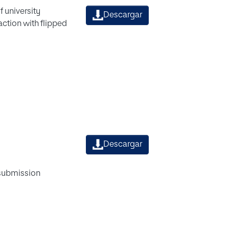
 university
Descargar
action with flipped
Descargar
 submission