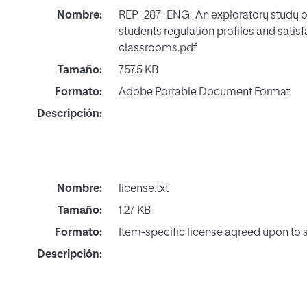
Nombre:
REP_287_ENG_An exploratory study of
students regulation profiles and satisf
classrooms.pdf
Tamaño:
757.5 KB
Formato:
Adobe Portable Document Format
Descripción:
Nombre:
license.txt
Tamaño:
1.27 KB
Formato:
Item-specific license agreed upon to
Descripción: