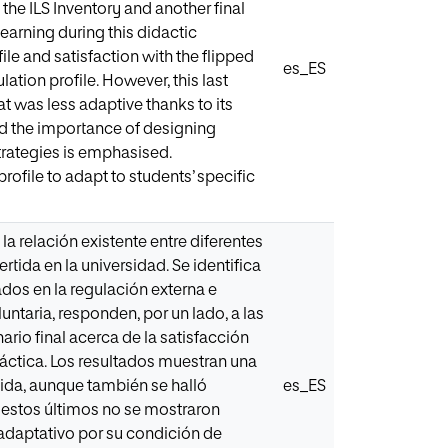
 the ILS Inventory and another final
earning during this didactic
ile and satisfaction with the flipped
es_ES
ation profile. However, this last
t was less adaptive thanks to its
nd the importance of designing
trategies is emphasised.
ofile to adapt to students’ specific
la relación existente entre diferentes
rtida en la universidad. Se identifica
ados en la regulación externa e
untaria, responden, por un lado, a las
ario final acerca de la satisfacción
dáctica. Los resultados muestran una
ertida, aunque también se halló
es_ES
, estos últimos no se mostraron
adaptativo por su condición de