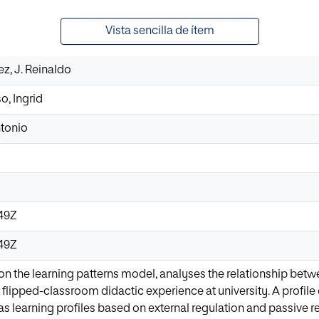
Vista sencilla de ítem
z, J. Reinaldo
, Ingrid
ntonio
:49Z
:49Z
on the learning patterns model, analyses the relationship betwe
a flipped-classroom didactic experience at university. A profile 
 as learning profiles based on external regulation and passive reg