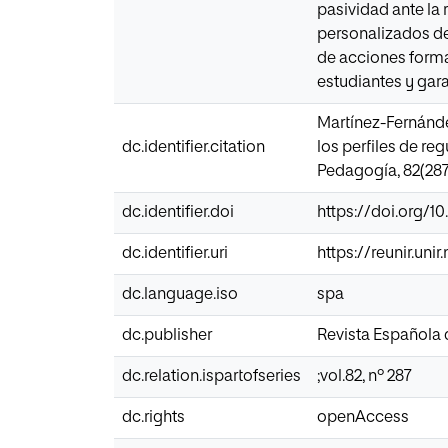
pasividad ante la 
personalizados de 
de acciones format
estudiantes y garan
Martínez-Fernández
dc.identifier.citation
los perfiles de re
Pedagogía, 82(287
dc.identifier.doi
https://doi.org/1
dc.identifier.uri
https://reunir.uni
dc.language.iso
spa
dc.publisher
Revista Española
dc.relation.ispartofseries
;vol.82, nº 287
dc.rights
openAccess