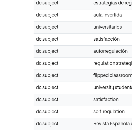
dc.subject
estrategias de re
dc.subject
aula invertida
dc.subject
universitarios
dc.subject
satisfacción
dc.subject
autorregulación
dc.subject
regulation strateg
dc.subject
flipped classroo
dc.subject
university student
dc.subject
satisfaction
dc.subject
self-regulation
dc.subject
Revista Española