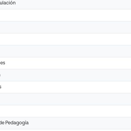
gulación
ies
m
s
 de Pedagogía