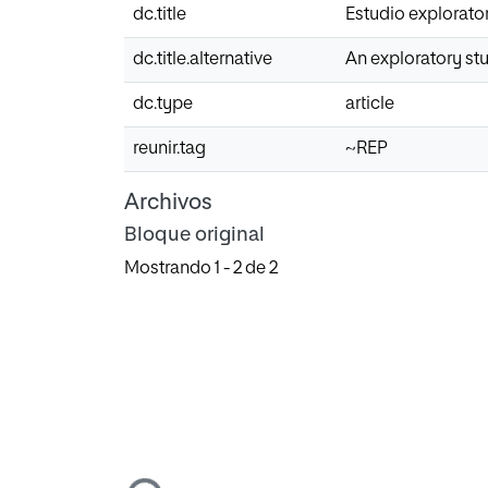
dc.title
Estudio explorator
dc.title.alternative
An exploratory stu
dc.type
article
reunir.tag
~REP
Archivos
Bloque original
Mostrando
1 - 2 de 2