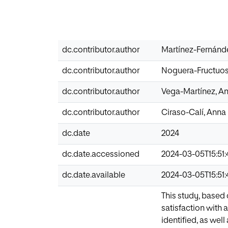
dc.contributor.author
Martínez-Fernánde
dc.contributor.author
Noguera-Fructuoso
dc.contributor.author
Vega-Martínez, A
dc.contributor.author
Ciraso-Calí, Anna
dc.date
2024
dc.date.accessioned
2024-03-05T15:51
dc.date.available
2024-03-05T15:51
This study, based 
satisfaction with 
identified, as well