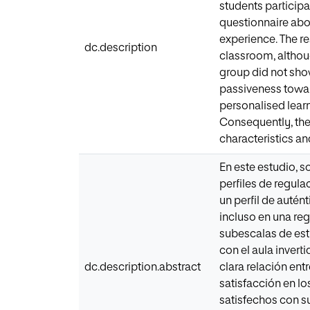
students participa
questionnaire abou
experience. The re
dc.description
classroom, althoug
group did not show
passiveness towar
personalised lear
Consequently, the 
characteristics an
En este estudio, s
perfiles de regula
un perfil de autén
incluso en una reg
subescalas de estr
con el aula invert
dc.description.abstract
clara relación entr
satisfacción en lo
satisfechos con s