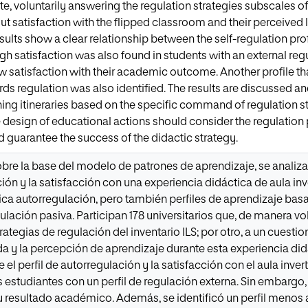
te, voluntarily answering the regulation strategies subscales of
t satisfaction with the flipped classroom and their perceived l
sults show a clear relationship between the self-regulation prof
h satisfaction was also found in students with an external regul
 satisfaction with their academic outcome. Another profile tha
ds regulation was also identified. The results are discussed a
ning itineraries based on the specific command of regulation s
design of educational actions should consider the regulation pr
d guarantee the success of the didactic strategy.
obre la base del modelo de patrones de aprendizaje, se analiza 
ción y la satisfacción con una experiencia didáctica de aula inve
tica autorregulación, pero también perfiles de aprendizaje bas
ulación pasiva. Participan 178 universitarios que, de manera vol
ategias de regulación del inventario ILS; por otro, a un cuestion
ida y la percepción de aprendizaje durante esta experiencia di
e el perfil de autorregulación y la satisfacción con el aula inv
s estudiantes con un perfil de regulación externa. Sin embargo
u resultado académico. Además, se identificó un perfil menos 