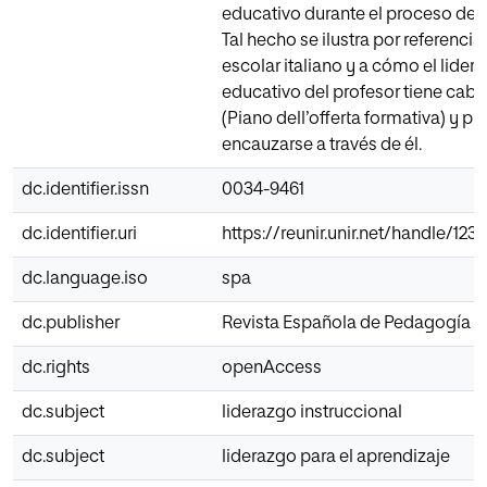
educativo durante el proceso de 
Tal hecho se ilustra por referencia
escolar italiano y a cómo el lider
educativo del profesor tiene cabi
(Piano dell’offerta formativa) y p
encauzarse a través de él.
dc.identifier.issn
0034-9461
dc.identifier.uri
https://reunir.unir.net/handle/12
dc.language.iso
spa
dc.publisher
Revista Española de Pedagogía
dc.rights
openAccess
dc.subject
liderazgo instruccional
dc.subject
liderazgo para el aprendizaje