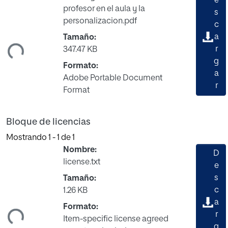
e
profesor en el aula y la
s
personalizacion.pdf
c
ando...
a
Tamaño:
r
347.47 KB
g
Formato:
a
Adobe Portable Document
r
Format
Bloque de licencias
Mostrando
1 - 1 de 1
Nombre:
D
license.txt
e
s
Tamaño:
c
1.26 KB
ando...
a
Formato:
r
Item-specific license agreed
g