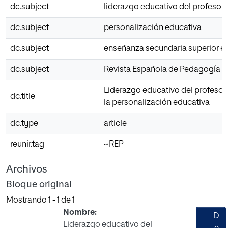
dc.subject
liderazgo educativo del profesor
dc.subject
personalización educativa
dc.subject
enseñanza secundaria superior en 
dc.subject
Revista Española de Pedagogía
Liderazgo educativo del profesor 
dc.title
la personalización educativa
dc.type
article
reunir.tag
~REP
Archivos
Bloque original
Mostrando
1 - 1 de 1
Nombre:
D
Liderazgo educativo del